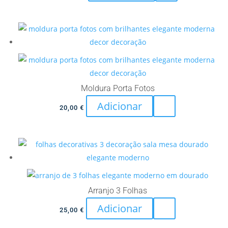
chosen
on
the
product
page
Moldura Porta Fotos
Adicionar
20,00
€
Arranjo 3 Folhas
Adicionar
25,00
€