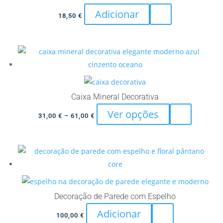
Adicionar
18,50
€
Caixa Mineral Decorativa
This
Ver opções
Price
31,00
€
–
61,00
€
product
range:
has
31,00 €
multiple
through
variants.
61,00 €
The
options
Decoração de Parede com Espelho
may
Adicionar
be
100,00
€