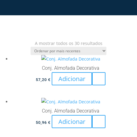
Ordenado
A mostrar todos os 30 resultados
por
mais
recentes
Conj. Almofada Decorativa
Adicionar
57,20
€
Conj. Almofada Decorativa
Adicionar
50,96
€