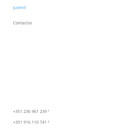
Juvenil
Contactos
+351 236 961 239 ¹
+351 916 110 741 ²