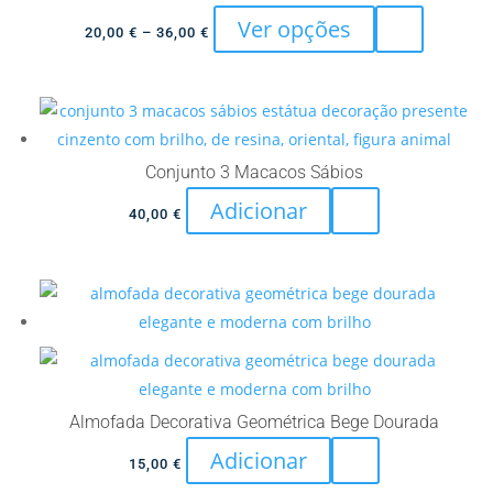
This
Ver opções
Price
20,00
€
–
36,00
€
product
range:
has
20,00 €
multiple
through
variants.
36,00 €
The
Conjunto 3 Macacos Sábios
options
Adicionar
40,00
€
may
be
chosen
on
the
product
page
Almofada Decorativa Geométrica Bege Dourada
Adicionar
15,00
€