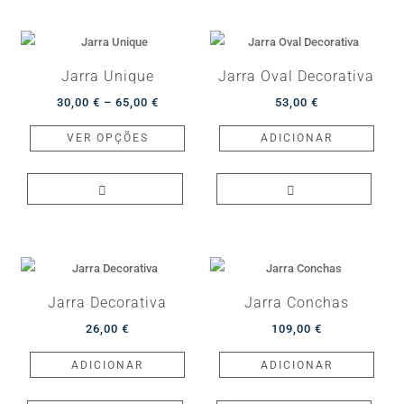
The
optio
may
be
Jarra Unique
Jarra Oval Decorativa
chos
Price
30,00
€
–
65,00
€
53,00
€
on
range:
This
VER OPÇÕES
ADICIONAR
the
30,00 €
product
produ
through
has
page
65,00 €
multiple
variants.
The
options
may
Jarra Decorativa
Jarra Conchas
be
26,00
€
109,00
€
chosen
on
ADICIONAR
ADICIONAR
the