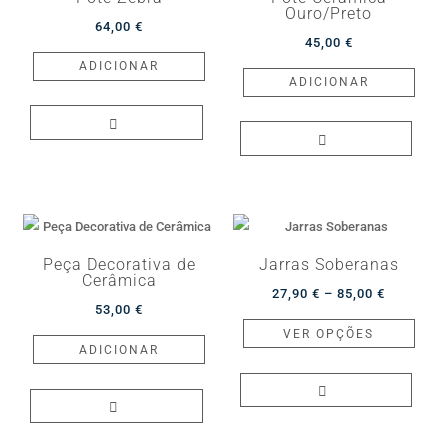
be
Ouro/Preto
64,00
€
chos
45,00
€
on
ADICIONAR
ADICIONAR
the
produ
page
Peça Decorativa de
Jarras Soberanas
Cerâmica
Price
27,90
€
–
85,00
€
53,00
€
range:
This
VER OPÇÕES
27,90 €
produ
ADICIONAR
through
has
85,00 €
multip
varian