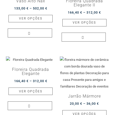
Vaso Alto Nax
Floreira Quadrada
be
be
Elegante II
Price
133,00
€
–
502,00
€
chosen
chos
Price
166,40
€
–
312,00
€
range:
This
on
on
VER OPÇÕES
range:
This
133,00 €
product
VER OPÇÕES
the
the
166,40 
produ
through
has
product
produ
through
has
502,00 €
multiple
page
page
312,00 
multip
variants.
varian
The
The
options
optio
may
may
be
Floreira Quadrada
be
Elegante
chosen
chos
Price
166,40
€
–
312,00
€
on
on
range:
This
the
VER OPÇÕES
the
166,40 €
product
product
Jarrão Mármore
produ
through
has
page
Price
20,00
€
–
36,00
€
page
312,00 €
multiple
range:
This
VER OPÇÕES
variants.