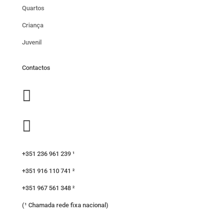
Quartos
Criança
Juvenil
Contactos


+351 236 961 239 ¹
+351 916 110 741 ²
+351 967 561 348 ²
(¹ Chamada rede fixa nacional)