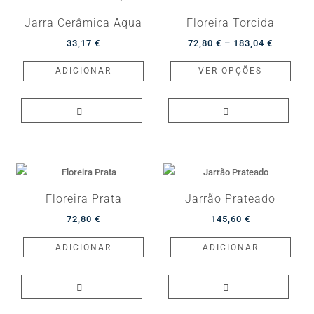
Jarra Cerâmica Aqua
Floreira Torcida
Price
33,17
€
72,80
€
–
183,04
€
range:
This
ADICIONAR
VER OPÇÕES
72,80 €
produ
through
has
183,04 €
multip
varian
The
optio
may
Floreira Prata
Jarrão Prateado
be
72,80
€
145,60
€
chos
on
ADICIONAR
ADICIONAR
the
produ
page