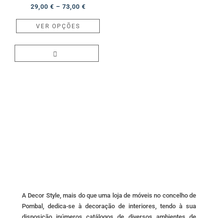
Price
29,00
€
–
73,00
€
range:
This
VER OPÇÕES
29,00 €
product
through
has
73,00 €
multiple
variants.
The
options
may
be
chosen
on
the
product
page
A Decor Style, mais do que uma loja de móveis no concelho de
Pombal, dedica-se à decoração de interiores, tendo à sua
disposição inúmeros catálogos de diversos ambientes de