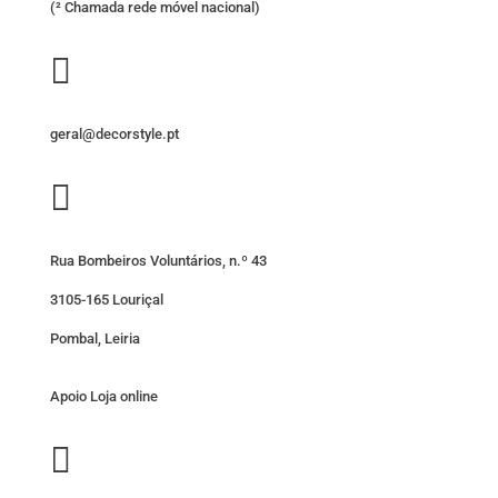
(² Chamada rede móvel nacional)

geral@decorstyle.pt

Rua Bombeiros Voluntários, n.º 43
3105-165 Louriçal
Pombal, Leiria
Apoio Loja online
