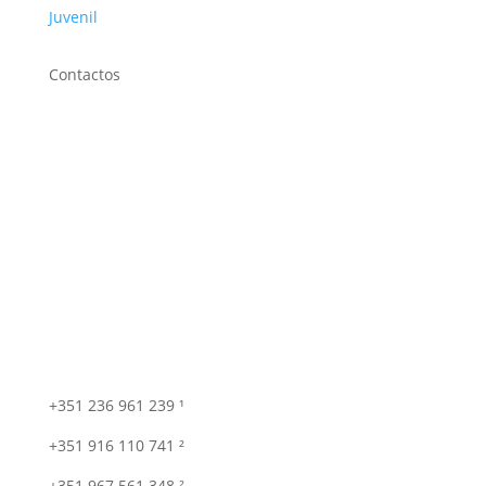
Juvenil
Contactos
+351 236 961 239 ¹
+351 916 110 741 ²
+351 967 561 348 ²