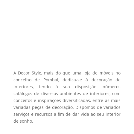
multiple
through
variants.
594,04 €
The
options
may
be
chosen
on
the
A Decor Style, mais do que uma loja de móveis no
product
concelho de Pombal, dedica-se à decoração de
page
interiores, tendo à sua disposição inúmeros
catálogos de diversos ambientes de interiores, com
conceitos e inspirações diversificadas, entre as mais
variadas peças de decoração. Dispomos de variados
serviços e recursos a fim de dar vida ao seu interior
de sonho.