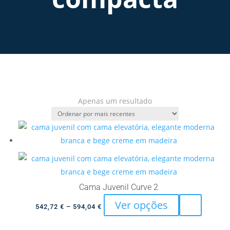
Apenas um resultado
Cama Juvenil Curve 2
This
Ver opções
Price
542,72
€
–
594,04
€
product
range:
has
542,72 €