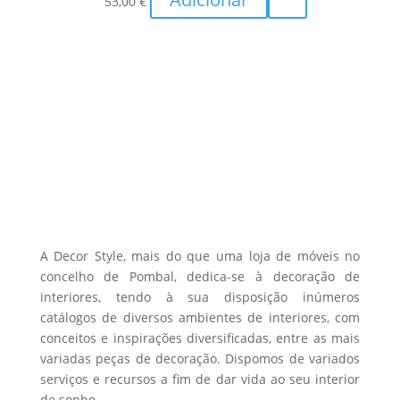
may
53,00
€
be
chosen
on
the
product
page
A Decor Style, mais do que uma loja de móveis no
concelho de Pombal, dedica-se à decoração de
interiores, tendo à sua disposição inúmeros
catálogos de diversos ambientes de interiores, com
conceitos e inspirações diversificadas, entre as mais
variadas peças de decoração. Dispomos de variados
serviços e recursos a fim de dar vida ao seu interior
de sonho.