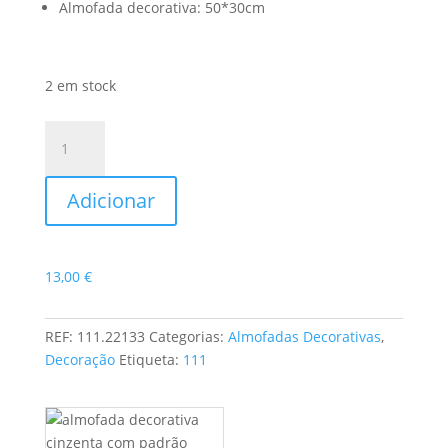
Almofada decorativa: 50*30cm
2 em stock
Quantidade
de
Almofada
Adicionar
Decorativa
Padrão
Floral
13,00
€
REF:
111.22133
Categorias:
Almofadas Decorativas
,
Decoração
Etiqueta:
111