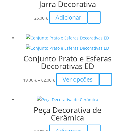
Jarra Decorativa
Adicionar
26,00
€
Conjunto Prato e Esferas
Decorativas ED
Price
This
Ver opções
19,00
€
–
82,00
€
range:
product
19,00 €
has
through
multiple
Peça Decorativa de
82,00 €
variants.
Cerâmica
The
options
Adicionar