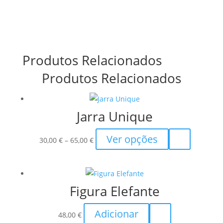
Produtos Relacionados
Produtos Relacionados
Jarra Unique
Price
This
Ver opções
30,00
€
–
65,00
€
range:
product
30,00 €
has
through
multiple
Figura Elefante
65,00 €
variants.
The
Adicionar
options
48,00
€