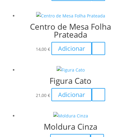
may
be
chosen
Centro de Mesa Folha
on
Prateada
the
product
Adicionar
14,00
€
page
Figura Cato
Adicionar
21,00
€
Moldura Cinza