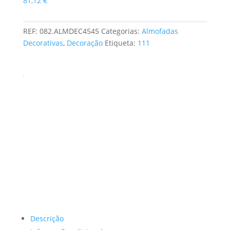
81,12
€
Decorativa
REF:
082.ALMDEC4545
Categorias:
Almofadas
Decorativas
,
Decoração
Etiqueta:
111
Descrição