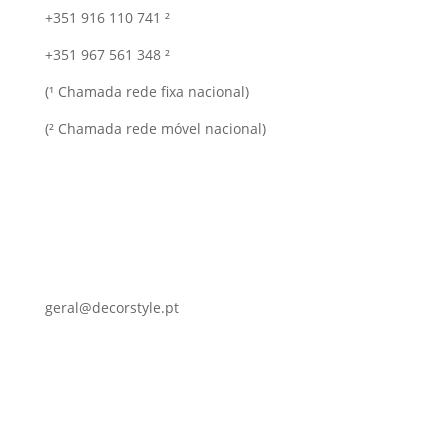
+351 916 110 741 ²
+351 967 561 348 ²
(¹ Chamada rede fixa nacional)
(² Chamada rede móvel nacional)
geral@decorstyle.pt