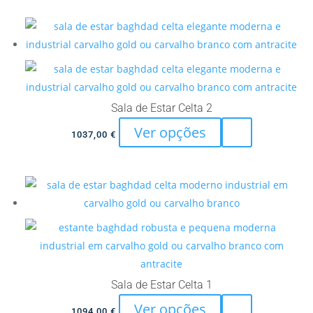
has
page
multiple
variants.
The
options
may
Sala de Estar Celta 2
be
This
Ver opções
chosen
1037,00
€
product
on
has
the
multiple
product
variants.
page
The
options
may
be
Sala de Estar Celta 1
chosen
This
Ver opções
on
1094,00
€