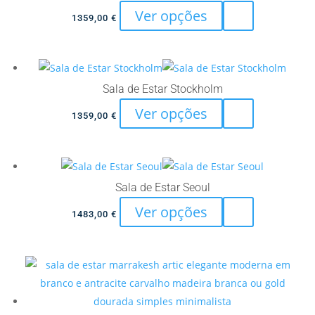
This
Ver opções
chosen
1359,00
€
product
on
has
the
multiple
product
variants.
Sala de Estar Stockholm
page
The
This
Ver opções
1359,00
€
options
product
may
has
be
multiple
chosen
variants.
Sala de Estar Seoul
on
The
This
Ver opções
the
1483,00
€
options
product
product
may
has
page
be
multiple
chosen
variants.
on
The
the