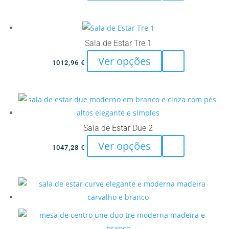
product
has
multiple
variants.
Sala de Estar Tre 1
The
This
Ver opções
1012,96
€
options
product
may
has
be
multiple
chosen
variants.
on
The
Sala de Estar Due 2
the
options
This
Ver opções
product
1047,28
€
may
product
page
be
has
chosen
multiple
on
variants.
the
The
product
options