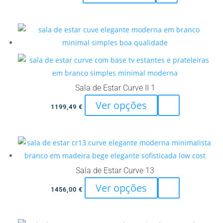
product
on
has
the
multiple
product
variants.
page
The
options
may
Sala de Estar Curve II 1
be
This
Ver opções
chosen
1199,49
€
product
on
has
the
multiple
product
variants.
page
The
Sala de Estar Curve 13
options
This
Ver opções
1456,00
€
may
product
be
has
chosen