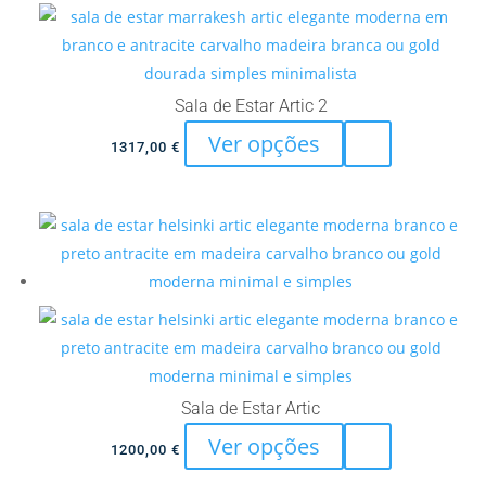
options
product
may
page
be
chosen
Sala de Estar Artic 2
on
This
Ver opções
the
1317,00
€
product
product
has
page
multiple
variants.
The
options
may
be
chosen
Sala de Estar Artic
on
This
Ver opções
the
1200,00
€
product
product