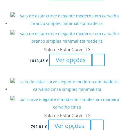
product
page
be
has
chosen
multiple
on
variants.
the
The
product
options
page
may
Sala de Estar Curve II 3
be
This
Ver opções
chosen
1013,45
€
product
on
has
the
multiple
product
variants.
page
The
options
may
Sala de Estar Curve II 2
be
This
Ver opções
chosen
792,81
€