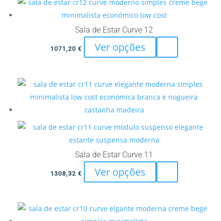
multiple
on
variants.
the
The
Sala de Estar Curve 12
product
options
This
Ver opções
page
1071,20
€
may
product
be
has
chosen
multiple
on
variants.
the
The
product
options
page
may
be
Sala de Estar Curve 11
chosen
This
Ver opções
on
1308,32
€
product
the
has
product
multiple
page
variants.