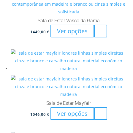
may
be
chosen
Sala de Estar Vasco da Gama
on
This
Ver opções
the
1449,00
€
product
product
has
page
multiple
variants.
The
options
may
be
chosen
Sala de Estar Mayfair
on
This
Ver opções
the
1046,00
€
product
product
has
page