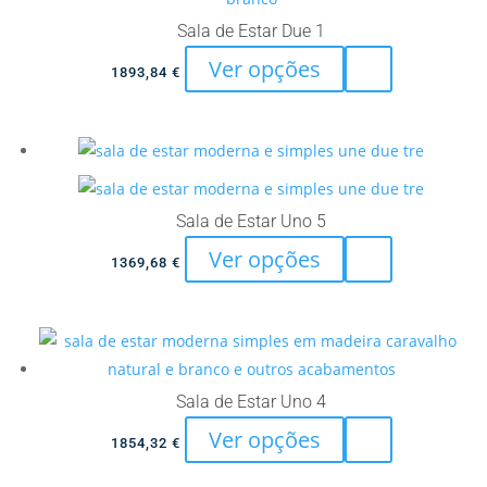
page
may
Sala de Estar Due 1
be
This
Ver opções
chosen
1893,84
€
product
on
has
the
multiple
product
variants.
page
The
Sala de Estar Uno 5
options
This
Ver opções
may
1369,68
€
product
be
has
chosen
multiple
on
variants.
the
The
Sala de Estar Uno 4
product
options
page
This
Ver opções
1854,32
€
may
product
be