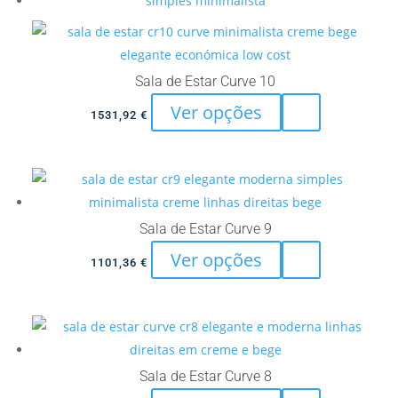
The
options
may
Sala de Estar Curve 10
be
This
Ver opções
chosen
1531,92
€
product
on
has
the
multiple
product
variants.
page
The
Sala de Estar Curve 9
options
This
Ver opções
1101,36
€
may
product
be
has
chosen
multiple
on
variants.
the
The
Sala de Estar Curve 8
product
options