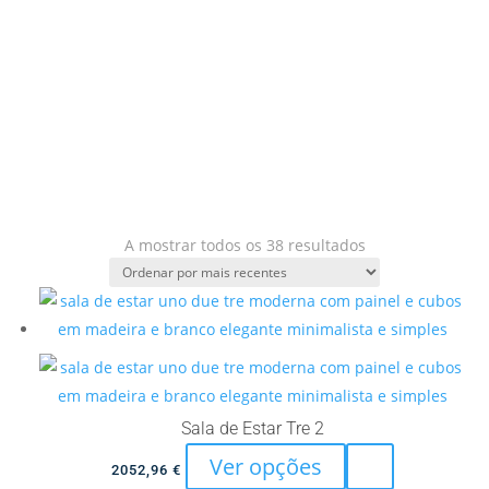
Ordenado
A mostrar todos os 38 resultados
por
mais
recentes
Sala de Estar Tre 2
This
Ver opções
2052,96
€