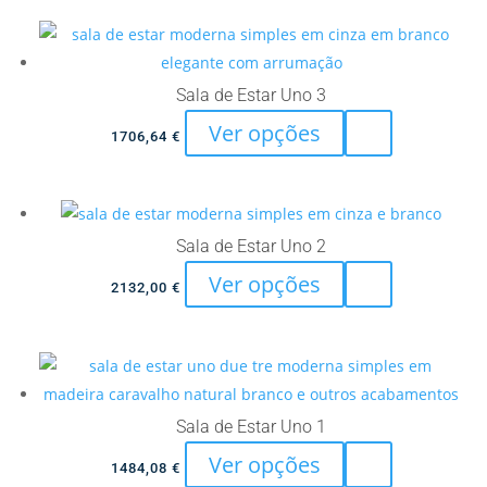
has
chosen
multiple
on
variants.
the
The
Sala de Estar Uno 3
product
options
This
Ver opções
page
1706,64
€
may
product
be
has
chosen
multiple
on
variants.
Sala de Estar Uno 2
the
The
This
Ver opções
product
2132,00
€
options
product
page
may
has
be
multiple
chosen
variants.
on
The
Sala de Estar Uno 1
the
options
This
Ver opções
product
1484,08
€
may