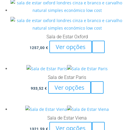
multiple
variants.
The
options
may
Sala de Estar Oxford
be
This
Ver opções
chosen
1257,00
€
product
on
has
the
multiple
product
variants.
Sala de Estar Paris
page
The
This
Ver opções
933,52
€
options
product
may
has
be
multiple
chosen
variants.
Sala de Estar Viena
on
The
This
Ver opções
the
1321,59
€