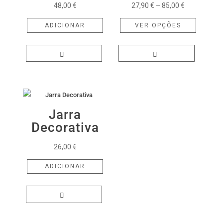
Price
48,00
€
27,90
€
–
85,00
€
range:
This
ADICIONAR
VER OPÇÕES
27,90 €
product
through
has
85,00 €
multiple
variants.
The
options
may
Jarra
be
Decorativa
chosen
26,00
€
on
the
ADICIONAR
product
page