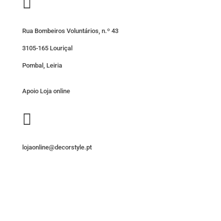

Rua Bombeiros Voluntários, n.º 43
3105-165 Louriçal
Pombal, Leiria
Apoio Loja online

lojaonline@decorstyle.pt