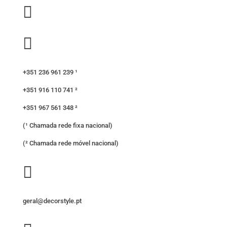


+351 236 961 239 ¹
+351 916 110 741 ²
+351 967 561 348 ²
(¹ Chamada rede fixa nacional)
(² Chamada rede móvel nacional)

geral@decorstyle.pt