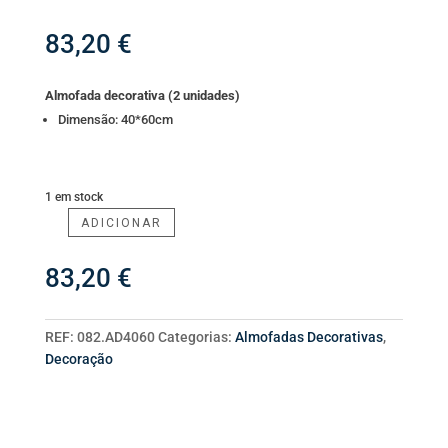
83,20
€
Almofada decorativa (2 unidades)
Dimensão: 40*60cm
1 em stock
ADICIONAR
Quantidade
de
83,20
€
Conj.
Almofada
Decorativa
REF:
082.AD4060
Categorias:
Almofadas Decorativas
,
Decoração