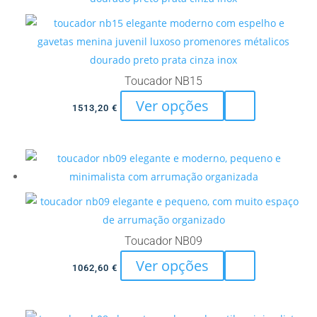
options
may
be
chosen
Toucador NB15
on
This
Ver opções
the
1513,20
€
product
product
has
page
multiple
variants.
The
options
may
Toucador NB09
be
This
Ver opções
chosen
1062,60
€
product
on
has
the