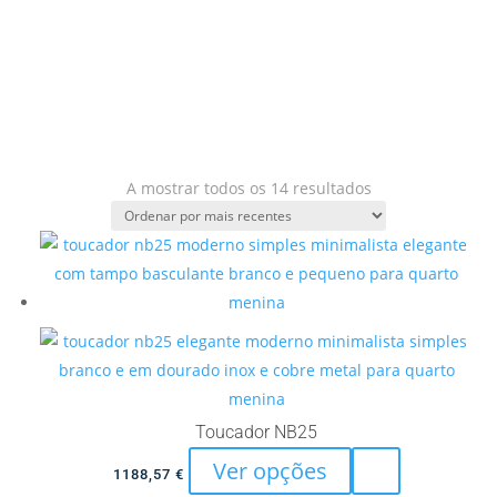
Ordenado
A mostrar todos os 14 resultados
por
mais
recentes
Toucador NB25
This
Ver opções
1188,57
€
product