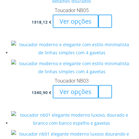
chosen
Toucador NB05
on
This
Ver opções
the
1318,12
€
product
product
has
page
multiple
variants.
The
options
may
Toucador NB03
be
This
Ver opções
chosen
1340,90
€
product
on
has
the
multiple
product
variants.
page
The
options