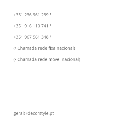
+351 236 961 239 ¹
+351 916 110 741 ²
+351 967 561 348 ²
(¹ Chamada rede fixa nacional)
(² Chamada rede móvel nacional)
geral@decorstyle.pt