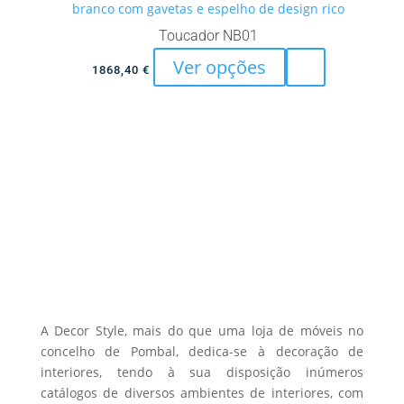
may
Toucador NB01
be
This
Ver opções
chosen
1868,40
€
product
on
has
the
multiple
product
variants.
page
The
options
may
be
chosen
on
the
A Decor Style, mais do que uma loja de móveis no
product
concelho de Pombal, dedica-se à decoração de
page
interiores, tendo à sua disposição inúmeros
catálogos de diversos ambientes de interiores, com