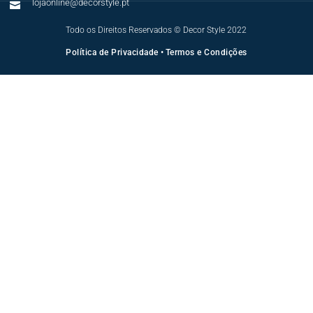
lojaonline@decorstyle.pt

Todo os Direitos Reservados © Decor Style 2022
Política de Privacidade
•
Termos e Condições