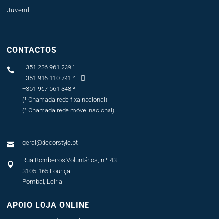
Juvenil
CONTACTOS
+351 236 961 239 ¹

+351 916 110 741 ²

+351 967 561 348 ²
(¹ Chamada rede fixa nacional)
(² Chamada rede móvel nacional)
geral@decorstyle.pt

Rua Bombeiros Voluntários, n.º 43

3105-165 Louriçal
Pombal, Leiria
APOIO LOJA ONLINE