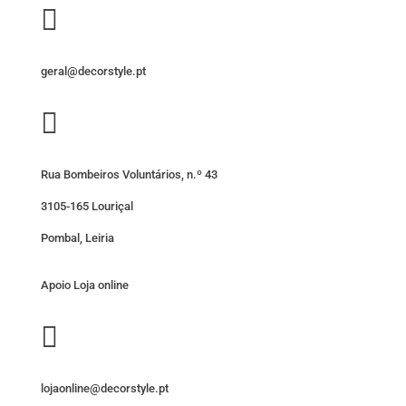

geral@decorstyle.pt

Rua Bombeiros Voluntários, n.º 43
3105-165 Louriçal
Pombal, Leiria
Apoio Loja online

lojaonline@decorstyle.pt