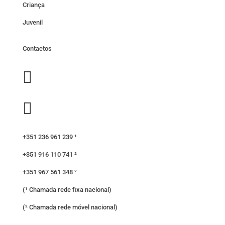
Criança
Juvenil
Contactos


+351 236 961 239 ¹
+351 916 110 741 ²
+351 967 561 348 ²
(¹ Chamada rede fixa nacional)
(² Chamada rede móvel nacional)