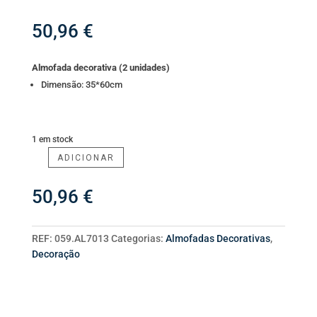
50,96
€
Almofada decorativa (2 unidades)
Dimensão: 35*60cm
1 em stock
ADICIONAR
Quantidade
de
50,96
€
Conj.
Almofada
Decorativa
REF:
059.AL7013
Categorias:
Almofadas Decorativas
,
Decoração