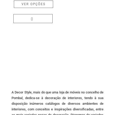
range:
This
VER OPÇÕES
19,00 €
product
through
has
82,00 €
multiple
variants.
The
options
may
be
chosen
on
the
product
page
A Decor Style, mais do que uma loja de móveis no concelho de
Pombal, dedica-se à decoração de interiores, tendo à sua
disposição inúmeros catálogos de diversos ambientes de
interiores, com conceitos e inspirações diversificadas, entre
as mais variadas peças de decoração. Dispomos de variados