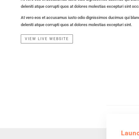
deleniti atque corrupti quos at dolores molestias excepturi sint occ
At vero eos et accusamus iusto odio dignissimos ducimus qui blan
deleniti atque corrupti quos at dolores molestias excepturi sint.
VIEW LIVE WEBSITE
Laun