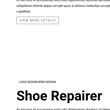
At vero eos et accusamus iusto odio dignissimos ducimus qui bland
voluptatum deleniti atque corrupti quos at dolores molestias except
cupiditate.
VIEW MORE DETAILS
LOGO DESIGN
WEB DESIGN
Shoe Repairer
At vero eos et accusamus iusto odio dignissimos ducimus qui blan