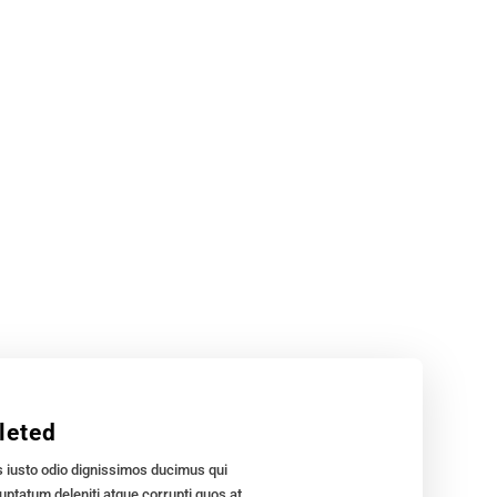
leted
 iusto odio dignissimos ducimus qui
uptatum deleniti atque corrupti quos at