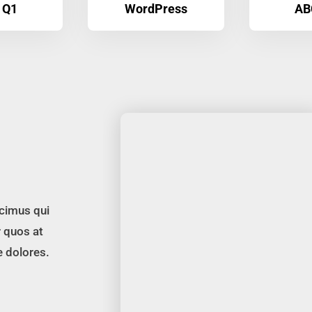
 Q1
WordPress
AB
cimus qui
r quos at
e dolores.