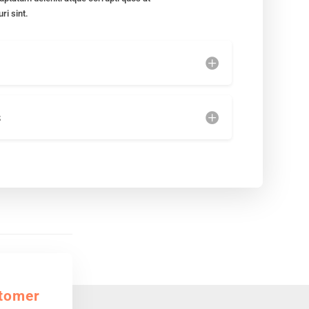
ri sint.
s
tomer