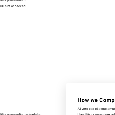
itiis praesentium
uri sint occaecati
How we Comp
At vero eos et accusamus
ditiis praesentium voluptatum
blanditiis praesentium vol