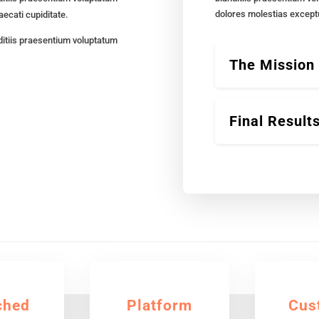
dolores molestias exceptu
aecati cupiditate.
ditiis praesentium voluptatum
The Mission
Final Result
ched
Platform
Cus