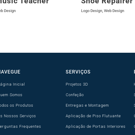
usic Teacher
Shoe Repairer
b Design
Logo Design
,
Web Design
NAVEGUE
SERVIÇOS
ágina Inicial
Projetos 3D
uem Somos
Confeção
odos os Produtos
Entregas e Montagem
s Nossos Serviços
Aplicação de Piso Flutuante
erguntas Frequentes
Aplicação de Portas Interiores