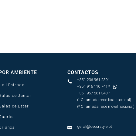
POR AMBIENTE
CONTACTOS
+351 236 961 239 ¹

Hall Entrada
+351 916 110 741 ²

+351 967 561 348 ²
Salas de Jantar
(¹ Chamada rede fixa nacional)
Salas de Estar
(² Chamada rede móvel nacional)
Quartos
geral@decorstyle.pt
Criança
