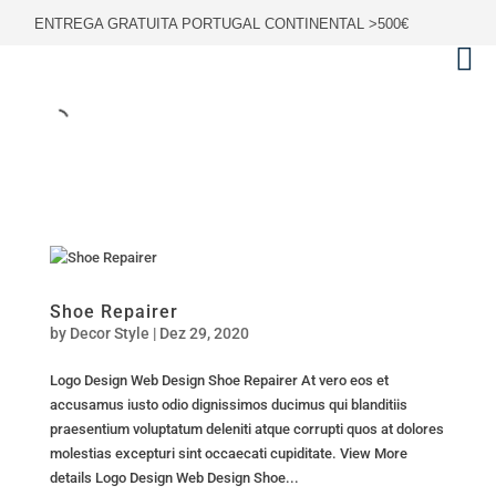
ENTREGA GRATUITA PORTUGAL CONTINENTAL >500€
Shoe Repairer
by
Decor Style
|
Dez 29, 2020
Logo Design Web Design Shoe Repairer At vero eos et
accusamus iusto odio dignissimos ducimus qui blanditiis
praesentium voluptatum deleniti atque corrupti quos at dolores
molestias excepturi sint occaecati cupiditate. View More
details Logo Design Web Design Shoe...