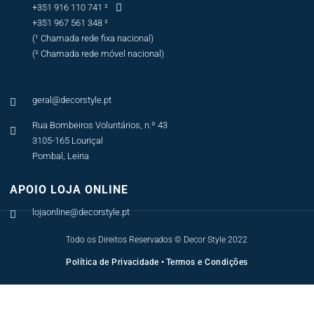
+351 916 110 741 ²

+351 967 561 348 ²
(¹ Chamada rede fixa nacional)
(² Chamada rede móvel nacional)
geral@decorstyle.pt

Rua Bombeiros Voluntários, n.º 43

3105-165 Louriçal
Pombal, Leiria
APOIO LOJA ONLINE
lojaonline@decorstyle.pt

Todo os Direitos Reservados © Decor Style 2022
Política de Privacidade
•
Termos e Condições