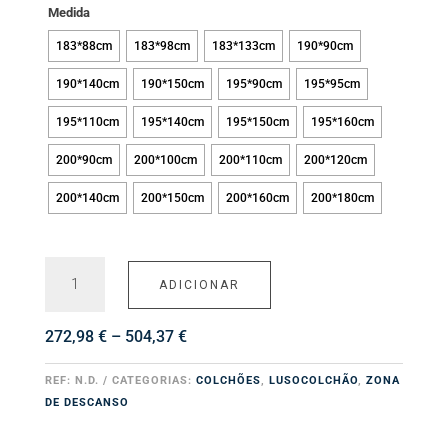
Medida
183*88cm
183*98cm
183*133cm
190*90cm
190*140cm
190*150cm
195*90cm
195*95cm
195*110cm
195*140cm
195*150cm
195*160cm
200*90cm
200*100cm
200*110cm
200*120cm
200*140cm
200*150cm
200*160cm
200*180cm
Quantidade
ADICIONAR
de
Colchão
Thermal
Price
272,98
€
–
504,37
€
range:
272,98 €
REF:
N.D.
CATEGORIAS:
COLCHÕES
,
LUSOCOLCHÃO
,
ZONA
through
DE DESCANSO
504,37 €