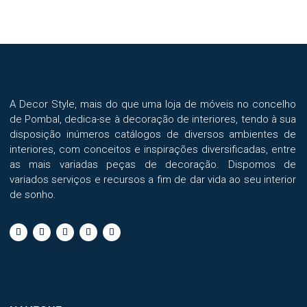
may
be
chosen
on
the
product
A Decor Style, mais do que uma loja de móveis no concelho
page
de Pombal, dedica-se à decoração de interiores, tendo à sua
disposição inúmeros catálogos de diversos ambientes de
interiores, com conceitos e inspirações diversificadas, entre
as mais variadas peças de decoração. Dispomos de
variados serviços e recursos a fim de dar vida ao seu interior
de sonho.