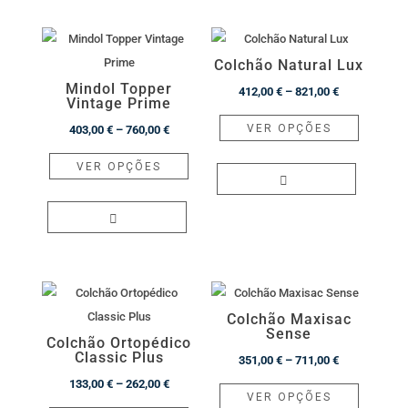
Colchão Natural Lux
Mindol Topper
Price
412,00
€
–
821,00
€
Vintage Prime
range:
This
VER OPÇÕES
Price
403,00
€
–
760,00
€
412,00 €
product
range:
This
through
has
VER OPÇÕES
403,00 €
product
821,00 €
multiple
through
has
variants.
760,00 €
multiple
The
variants.
options
The
may
options
be
Colchão Maxisac
may
chosen
Sense
Colchão Ortopédico
be
on
Classic Plus
Price
351,00
€
–
711,00
€
chosen
the
Price
range:
This
133,00
€
–
262,00
€
on
VER OPÇÕES
product
range:
This
351,00 €
product