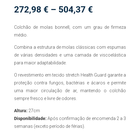
Price
272,98
€
–
504,37
€
range:
272,98 €
Colchão de molas bonnell, com um grau de firmeza
through
504,37 €
médio.
Combina a estrutura de molas clássicas com espumas
de várias densidades e uma camada de viscoelástica
para maior adaptabilidade.
O revestimento em tecido stretch Health Guard garante a
proteção contra fungos, bactérias e ácaros e permite
uma maior circulação de ar, mantendo o colchão
sempre fresco e livre de odores.
Altura:
27cm
Disponibilidade:
Após confirmação de encomenda 2 a 3
semanas (exceto período de férias).