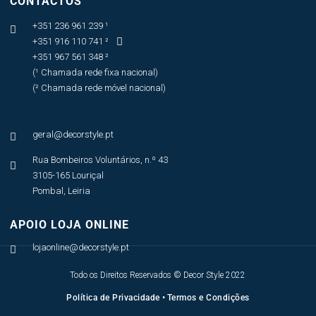
CONTACTOS
+351 236 961 239 ¹

+351 916 110 741 ²

+351 967 561 348 ²
(¹ Chamada rede fixa nacional)
(² Chamada rede móvel nacional)
geral@decorstyle.pt

Rua Bombeiros Voluntários, n.º 43

3105-165 Louriçal
Pombal, Leiria
APOIO LOJA ONLINE
lojaonline@decorstyle.pt

Todo os Direitos Reservados © Decor Style 2022
Política de Privacidade
•
Termos e Condições