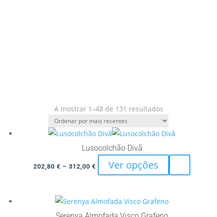
Ordenado
A mostrar 1–48 de 131 resultados
por
mais
recentes
Lusocolchão Divã
This
Ver opções
Price
202,80
€
–
312,00
€
product
range:
has
202,80 €
multiple
through
variants.
312,00 €
Serenya Almofada Visco Grafeno