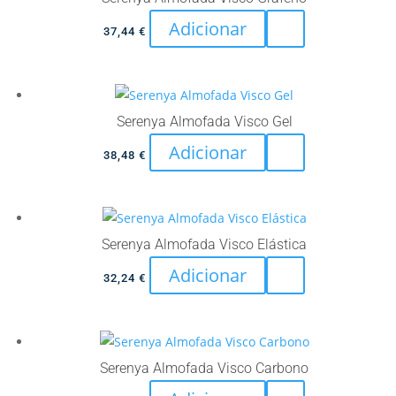
The
Adicionar
37,44
€
options
may
be
chosen
Serenya Almofada Visco Gel
on
Adicionar
the
38,48
€
product
page
Serenya Almofada Visco Elástica
Adicionar
32,24
€
Serenya Almofada Visco Carbono