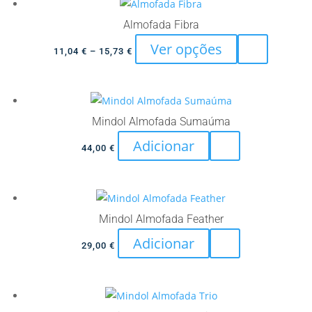
multiple
through
variants.
72,33 €
Almofada Fibra
The
This
Ver opções
Price
11,04
€
–
15,73
€
options
product
range:
may
has
11,04 €
be
multiple
through
chosen
variants.
15,73 €
Mindol Almofada Sumaúma
on
The
Adicionar
the
44,00
€
options
product
may
page
be
chosen
Mindol Almofada Feather
on
Adicionar
the
29,00
€
product
page