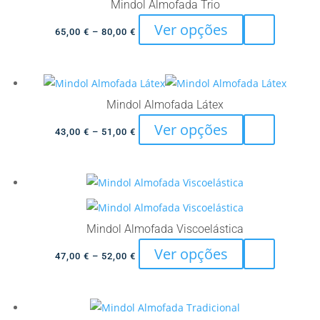
Mindol Almofada Trio
This
Ver opções
Price
65,00
€
–
80,00
€
product
range:
has
65,00 €
multiple
through
variants.
80,00 €
Mindol Almofada Látex
The
This
Ver opções
Price
43,00
€
–
51,00
€
options
product
range:
may
has
43,00 €
be
multiple
through
chosen
variants.
51,00 €
on
The
Mindol Almofada Viscoelástica
the
options
product
This
Ver opções
Price
may
47,00
€
–
52,00
€
page
product
range:
be
has
47,00 €
chosen
multiple
through
on