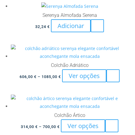
Serenya Almofada Serena
Adicionar
32,24
€
Colchão Adriático
This
Ver opções
Price
606,00
€
–
1085,00
€
product
range:
has
606,00 €
multiple
through
variants.
1085,00 €
The
Colchão Ártico
options
This
Ver opções
Price
314,00
€
–
700,00
€
may
product
range: