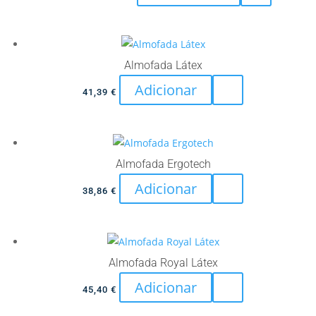
product
range:
has
11,04 €
multiple
through
variants.
14,38 €
Almofada Látex
The
Adicionar
41,39
€
options
may
be
chosen
Almofada Ergotech
on
Adicionar
the
38,86
€
product
page
Almofada Royal Látex
Adicionar
45,40
€