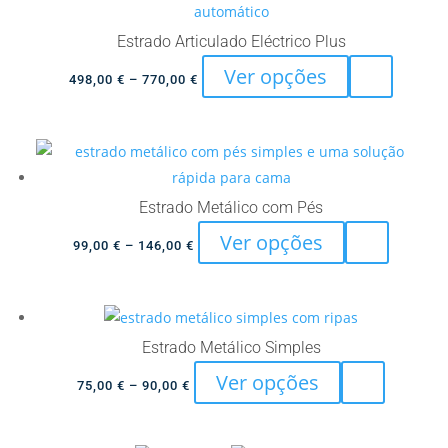
options
product
may
Estrado Articulado Eléctrico Plus
page
be
This
Ver opções
Price
chosen
498,00
€
–
770,00
€
product
range:
on
has
498,00 €
the
multiple
through
product
variants.
770,00 €
page
The
Estrado Metálico com Pés
options
This
Ver opções
Price
99,00
€
–
146,00
€
may
product
range:
be
has
99,00 €
chosen
multiple
through
on
variants.
146,00 €
Estrado Metálico Simples
the
The
This
Ver opções
Price
product
75,00
€
–
90,00
€
options
product
range:
page
may
has
75,00 €
be