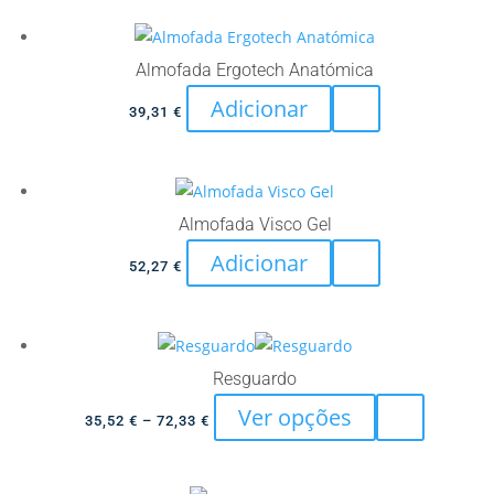
Almofada Ergotech Anatómica
Adicionar
39,31
€
Almofada Visco Gel
Adicionar
52,27
€
Resguardo
This
Ver opções
Price
35,52
€
–
72,33
€
product
range:
has
35,52 €