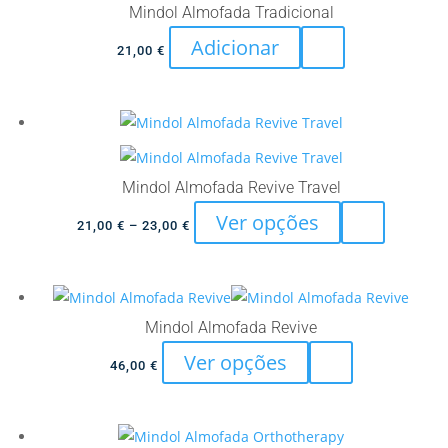
variants.
52,00 €
Mindol Almofada Tradicional
the
The
product
Adicionar
21,00
€
options
page
may
be
chosen
on
Mindol Almofada Revive Travel
the
product
This
Ver opções
Price
21,00
€
–
23,00
€
page
product
range:
has
21,00 €
multiple
through
variants.
23,00 €
Mindol Almofada Revive
The
This
Ver opções
46,00
€
options
product
may
has
be
multiple