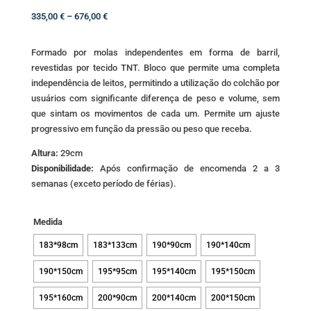
Price
335,00
€
–
676,00
€
range:
335,00 €
Formado por molas independentes em forma de barril,
through
revestidas por tecido TNT. Bloco que permite uma completa
676,00 €
independência de leitos, permitindo a utilização do colchão por
usuários com significante diferença de peso e volume, sem
que sintam os movimentos de cada um. Permite um ajuste
progressivo em função da pressão ou peso que receba.
Altura:
29cm
Disponibilidade:
Após confirmação de encomenda 2 a 3
semanas (exceto período de férias).
Medida
183*98cm
183*133cm
190*90cm
190*140cm
190*150cm
195*95cm
195*140cm
195*150cm
195*160cm
200*90cm
200*140cm
200*150cm