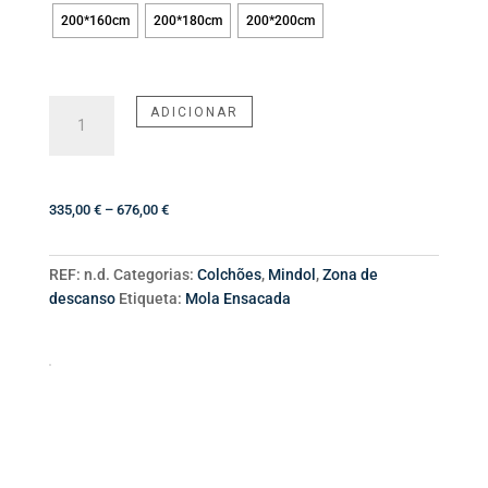
200*160cm
200*180cm
200*200cm
Quantidade
ADICIONAR
de
Colchão
Maxisac
Price
335,00
€
–
676,00
€
range:
335,00 €
REF:
n.d.
Categorias:
Colchões
,
Mindol
,
Zona de
through
descanso
Etiqueta:
Mola Ensacada
676,00 €