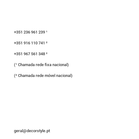
+351 236 961 239 ¹
+351 916 110 741 ²
+351 967 561 348 ²
(¹ Chamada rede fixa nacional)
(² Chamada rede móvel nacional)
geral@decorstyle.pt