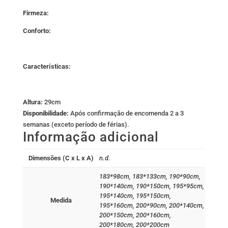
Firmeza:
Conforto:
Características:
Altura:
29cm
Disponibilidade:
Após confirmação de encomenda 2 a 3
semanas (exceto período de férias).
Informação adicional
Dimensões (C x L x A)
n.d.
183*98cm, 183*133cm, 190*90cm,
190*140cm, 190*150cm, 195*95cm,
195*140cm, 195*150cm,
Medida
195*160cm, 200*90cm, 200*140cm,
200*150cm, 200*160cm,
200*180cm, 200*200cm