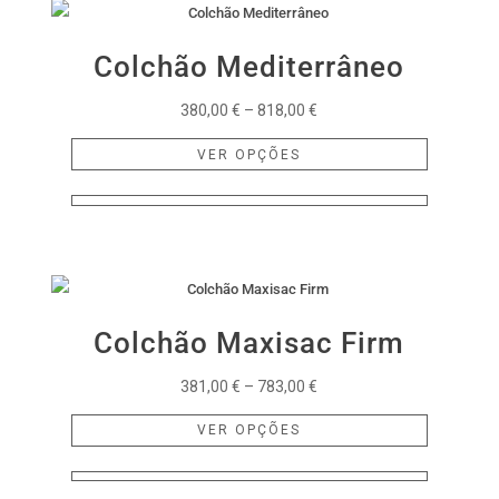
The
options
Colchão Mediterrâneo
may
be
Price
380,00
€
–
818,00
€
chosen
range:
This
on
VER OPÇÕES
380,00 €
product
the
through
has
product
818,00 €
multiple
page
variants.
The
options
Colchão Maxisac Firm
may
be
Price
381,00
€
–
783,00
€
chosen
range:
This
on
VER OPÇÕES
381,00 €
product
the
through
has
product