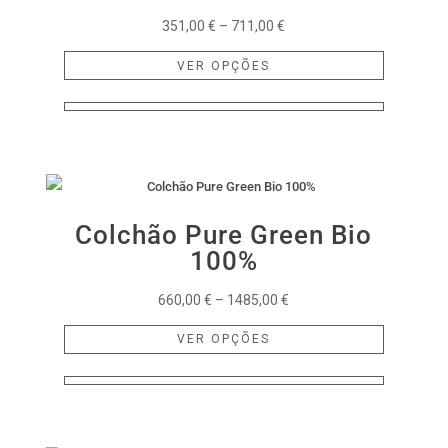
Price
351,00
€
–
711,00
€
range:
This
VER OPÇÕES
351,00 €
product
through
has
711,00 €
multiple
variants.
The
options
Colchão Pure Green Bio
may
100%
be
chosen
Price
660,00
€
–
1485,00
€
on
range:
This
the
VER OPÇÕES
660,00 €
product
product
through
has
page
1485,00 €
multiple
variants.