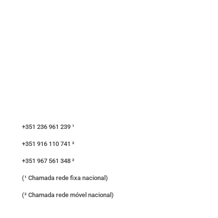
+351 236 961 239 ¹
+351 916 110 741 ²
+351 967 561 348 ²
(¹ Chamada rede fixa nacional)
(² Chamada rede móvel nacional)