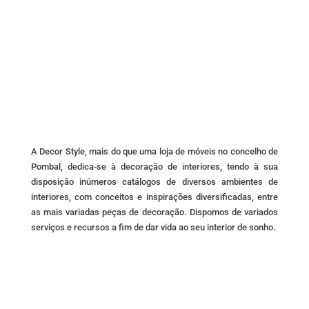
The
options
may
be
chosen
on
the
product
page
A Decor Style, mais do que uma loja de móveis no concelho de
Pombal, dedica-se à decoração de interiores, tendo à sua
disposição inúmeros catálogos de diversos ambientes de
interiores, com conceitos e inspirações diversificadas, entre
as mais variadas peças de decoração. Dispomos de variados
serviços e recursos a fim de dar vida ao seu interior de sonho.