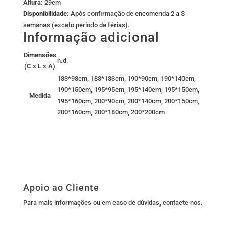
Altura:
29cm
Disponibilidade:
Após confirmação de encomenda 2 a 3
semanas (exceto período de férias).
Informação adicional
Dimensões
n.d.
(C x L x A)
183*98cm, 183*133cm, 190*90cm, 190*140cm,
190*150cm, 195*95cm, 195*140cm, 195*150cm,
Medida
195*160cm, 200*90cm, 200*140cm, 200*150cm,
200*160cm, 200*180cm, 200*200cm
Apoio ao Cliente
Para mais informações ou em caso de dúvidas,
contacte-nos
.