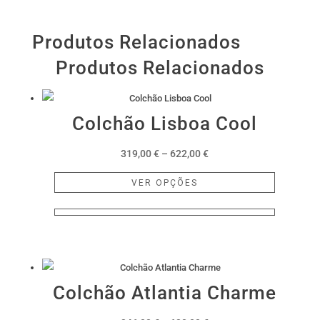
Produtos Relacionados
Produtos Relacionados
Colchão Lisboa Cool
Price
319,00
€
–
622,00
€
range:
This
VER OPÇÕES
319,00 €
product
through
has
622,00 €
multiple
variants.
The
options
Colchão Atlantia Charme
may