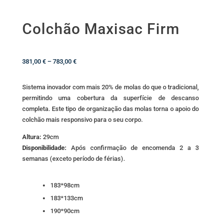
Colchão Maxisac Firm
Price
381,00
€
–
783,00
€
range:
381,00 €
Sistema inovador com mais 20% de molas do que o tradicional,
through
permitindo uma cobertura da superfície de descanso
783,00 €
completa. Este tipo de organização das molas torna o apoio do
colchão mais responsivo para o seu corpo.
Altura:
29cm
Disponibilidade:
Após confirmação de encomenda 2 a 3
semanas (exceto período de férias).
183*98cm
183*133cm
190*90cm