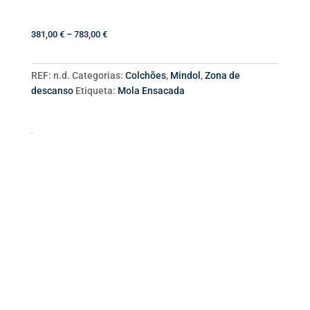
Firm
Price
381,00
€
–
783,00
€
range:
381,00 €
REF:
n.d.
Categorias:
Colchões
,
Mindol
,
Zona de
through
descanso
Etiqueta:
Mola Ensacada
783,00 €