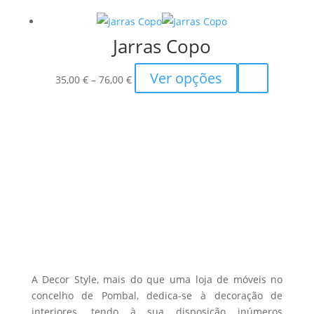
Jarras Copo
Price
This
Ver opções
35,00
€
–
76,00
€
range:
product
35,00 €
has
through
multiple
76,00 €
variants.
The
options
may
be
chosen
on
the
A Decor Style, mais do que uma loja de móveis no
product
concelho de Pombal, dedica-se à decoração de
interiores, tendo à sua disposição inúmeros
page