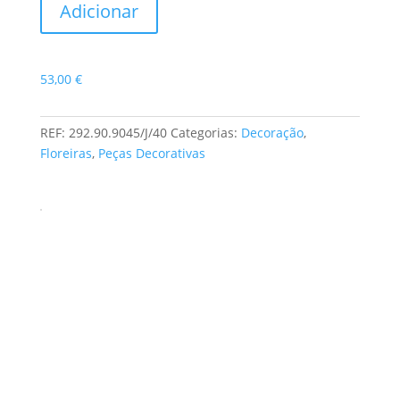
Adicionar
de
Peça
Decorativa
53,00
€
de
Cerâmica
REF:
292.90.9045/J/40
Categorias:
Decoração
,
Floreiras
,
Peças Decorativas