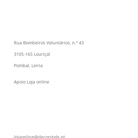
Rua Bombeiros Voluntários, n.º 43
3105-165 Louriçal
Pombal, Leiria
Apoio Loja online
lojaonline@decorstyle.pt