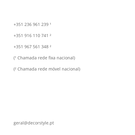
+351 236 961 239 ¹
+351 916 110 741 ²
+351 967 561 348 ²
(¹ Chamada rede fixa nacional)
(² Chamada rede móvel nacional)
geral@decorstyle.pt