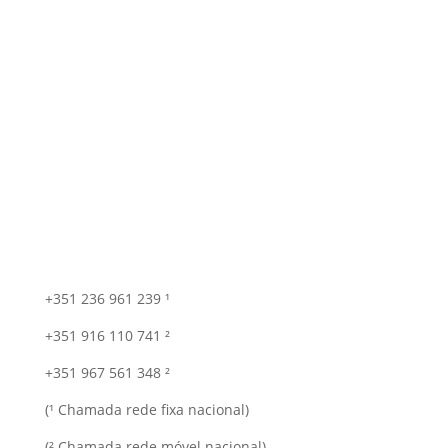
+351 236 961 239 ¹
+351 916 110 741 ²
+351 967 561 348 ²
(¹ Chamada rede fixa nacional)
(² Chamada rede móvel nacional)