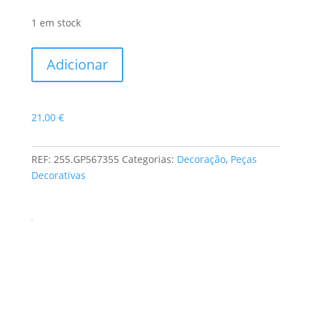
1 em stock
Quantidade
Adicionar
de
Figura
Cato
21,00
€
REF:
255.GP567355
Categorias:
Decoração
,
Peças
Decorativas