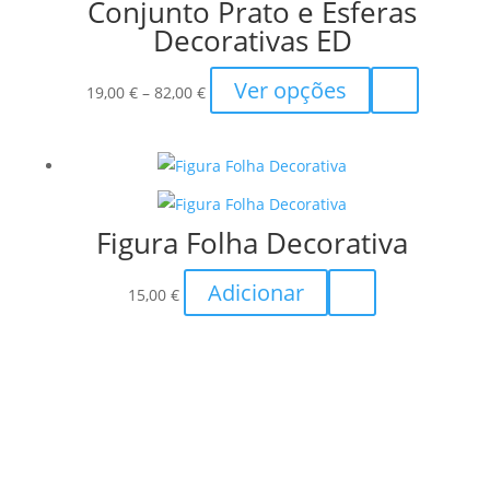
Conjunto Prato e Esferas
Decorativas ED
Price
This
Ver opções
19,00
€
–
82,00
€
range:
product
19,00 €
has
through
multiple
82,00 €
variants.
The
Figura Folha Decorativa
options
may
Adicionar
15,00
€
be
chosen
on
the
product
page