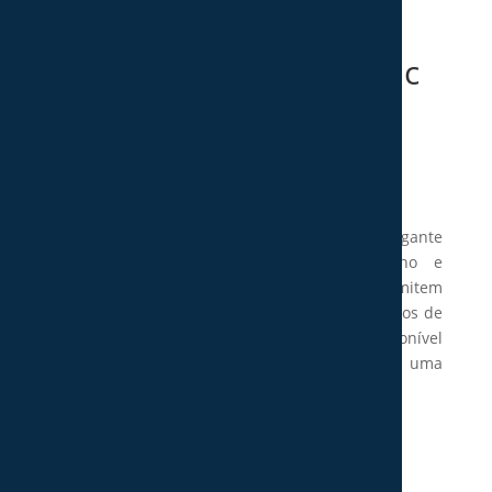
Mesa de Cabeceira Artic
1
Price
180,00
€
–
189,00
€
range:
180,00 €
A mesa de cabeceira Moscow é uma adição elegante
through
ao quarto. Apresenta um design moderno e
189,00 €
sofisticado, de linhas simples que transmitem
tranquilidade, enquanto que os toques discretos de
cinza escuro/antracite adicionam charme. Disponível
em carvalho branco ou carvalho gold, oferece uma
atmosfera serena e calorosa.
Mesa de cabeceira Moscow:
Mesa de cabeceira c/3 gavetas: 55*52*35cm