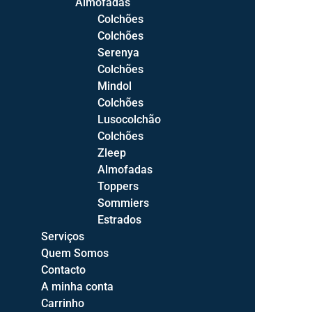
Almofadas
Camas de Casal
Colchões
Camas Compactas
Colchões
Camas C/Estrado Elevatório
Serenya
Sommiers
Colchões
Cabeceiras de Cama
Mindol
Colchões
Elementos
Lusocolchão
Mesas de Cabeceira
Colchões
Cómodas
Zleep
Camiseiros
Almofadas
Toppers
Roupeiros
Sommiers
Espelhos
Estrados
Toucadores
Serviços
Quem Somos
Quartos
Contacto
Quartos Bébé
A minha conta
Quartos Juvenis
Carrinho