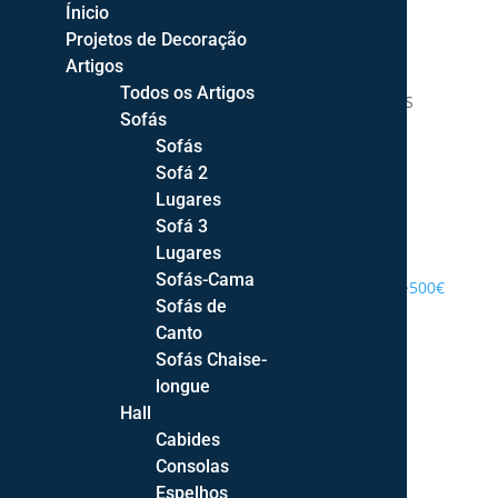
Ínicio
Projetos de Decoração
Artigos
Todos os Artigos
DECOR STYLE | DECORAÇÃO DE INTERIORES
Sofás
Sofás
Sofá 2
Lugares
Sofá 3
PROJETOS DE DECORAÇÃO
Lugares
Sofás-Cama
ENTREGA GRATUITA PORTUGAL CONTINENTAL >500€
Sofás de
Canto
Sofás Chaise-
longue
Hall
Cabides
Consolas
Espelhos