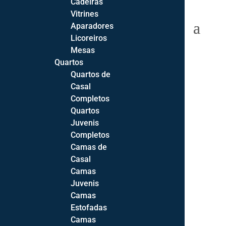
Cadeiras
Vitrines
0 Items
Aparadores
Licoreiros
Mesas
Quartos
Quartos de
Início
Casal
Sofás
Completos
Sofás
Quartos
Cadeirões
Juvenis
Sofás-Cama
Completos
Sofás de Canto
Camas de
Casal
Sofá 2 Lugares
Camas
Sofá 3 Lugares
Juvenis
Sofá Chaise-longue
Camas
Todos os Sofás
Estofadas
Camas
Extras