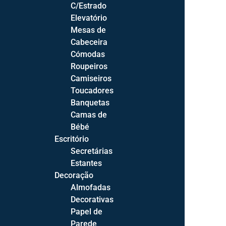
C/Estrado
Com Arrumação
Elevatório
Relaxes Elétricos
Mesas de
Cabeceira
Cómodas
Roupeiros
Camiseiros
Salas
Toucadores
Sala de Estar
Banquetas
Sofás
Camas de
Cadeirões
Bébé
Bases TV
Escritório
Licoreiros
Secretárias
Estantes
Prateleiras
Decoração
Mesas de Centro
Almofadas
Decorativas
Sala de Jantar
Papel de
Cadeiras
Parede