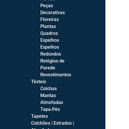
Aparadores
Peças
Cristaleiras
Decorativas
Mesas de Jantar
Floreiras
Mesas de Jantar Fixas
Plantas
Mesas de Jantar Extensíveis
Quadros
Espelhos
Salas
Espelhos
Salas de Estar Completas
Redondos
Salas de Jantar Completas
Relógios de
Parede
Revestimentos
Têxteis
Colchas
Quartos
Mantas
Almofadas
Camas
Tapa-Pés
Camas Estofadas
Tapetes
Camas de Bébé
Colchões | Estrados |
Camas Juvenis