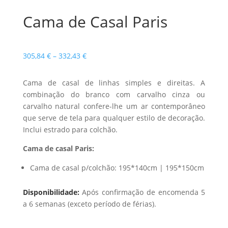
Cama de Casal Paris
Price
305,84
€
–
332,43
€
range:
305,84 €
Cama de casal de linhas simples e direitas. A
through
combinação do branco com carvalho cinza ou
332,43 €
carvalho natural confere-lhe um ar contemporâneo
que serve de tela para qualquer estilo de decoração.
Inclui estrado para colchão.
Cama de casal Paris:
Cama de casal p/colchão: 195*140cm | 195*150cm
Disponibilidade:
Após confirmação de encomenda 5
a 6 semanas (exceto período de férias).