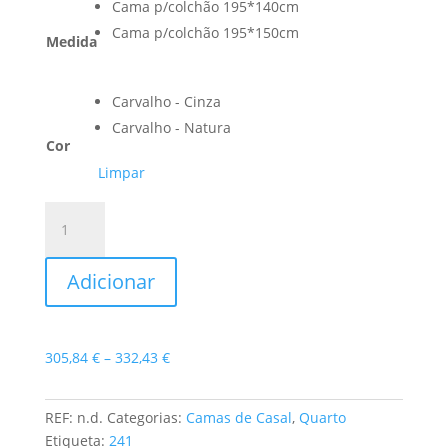
Cama p/colchão 195*140cm
Cama p/colchão 195*150cm
Medida
Carvalho - Cinza
Carvalho - Natura
Cor
Limpar
Quantidade
de
Cama
Adicionar
de
Casal
Paris
Price
305,84
€
–
332,43
€
range:
305,84 €
REF:
n.d.
Categorias:
Camas de Casal
,
Quarto
through
Etiqueta:
241