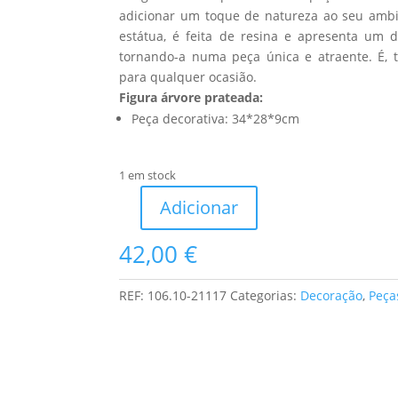
adicionar um toque de natureza ao seu ambie
estátua, é feita de resina e apresenta um 
tornando-a numa peça única e atraente. É, 
para qualquer ocasião.
Figura árvore prateada
:
Peça decorativa: 34*28*9cm
1 em stock
Adicionar
Quantidade
de
42,00
€
Figura
Árvore
REF:
106.10-21117
Categorias:
Decoração
,
Peça
Prateada