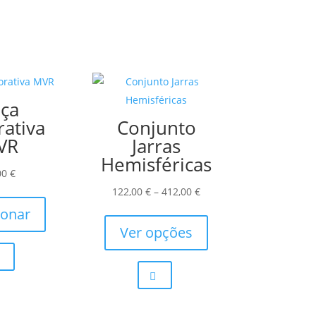
ça
ativa
Conjunto
VR
Jarras
Hemisféricas
00
€
Price
122,00
€
–
412,00
€
range:
This
ionar
122,00 €
product
Ver opções
through
has
412,00 €
multiple
variants.
The