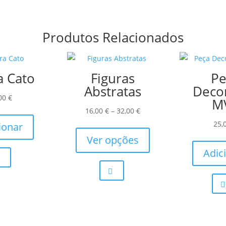
Produtos Relacionados
a Cato
Figuras
Pe
Abstratas
Decor
,00
€
M
Price
16,00
€
–
32,00
€
range:
This
25,
ionar
16,00 €
product
Ver opções
through
has
Adic
32,00 €
multiple
variants.
The
options
may