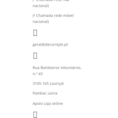
nacional)
(² Chamada rede móvel
nacional)

geral@decorstyle.pt

Rua Bombeiros Voluntários,
n.º 43
3105-165 Louriçal
Pombal, Leiria
Apoio Loja online
