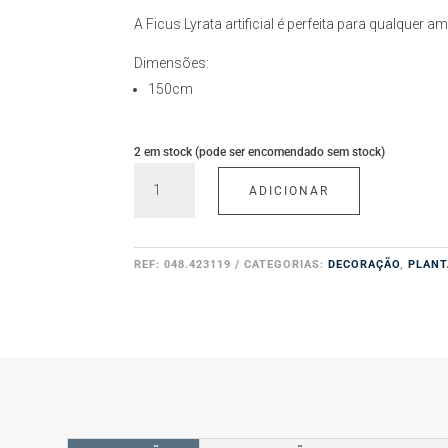
A Ficus Lyrata artificial é perfeita para qualquer am
Dimensões:
150cm
2 em stock (pode ser encomendado sem stock)
Quantidade
ADICIONAR
de
Ficus
Lyrata
REF:
048.423119
CATEGORIAS:
DECORAÇÃO
,
PLANT