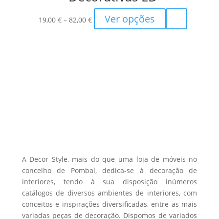
Price
This
Ver opções
19,00
€
–
82,00
€
range:
product
19,00 €
has
through
multiple
82,00 €
variants.
The
options
may
be
chosen
on
the
A Decor Style, mais do que uma loja de móveis no
product
concelho de Pombal, dedica-se à decoração de
interiores, tendo à sua disposição inúmeros
page
catálogos de diversos ambientes de interiores, com
conceitos e inspirações diversificadas, entre as mais
variadas peças de decoração. Dispomos de variados