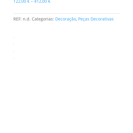
Price
122,00
€
–
412,00
€
range:
122,00 €
REF:
n.d.
Categorias:
Decoração
,
Peças Decorativas
through
412,00 €