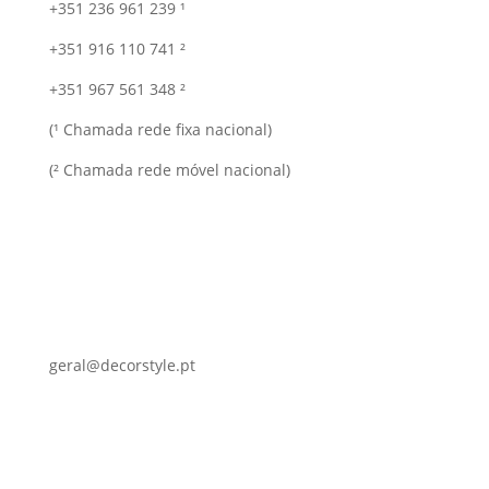
+351 236 961 239 ¹
+351 916 110 741 ²
+351 967 561 348 ²
(¹ Chamada rede fixa nacional)
(² Chamada rede móvel nacional)
geral@decorstyle.pt