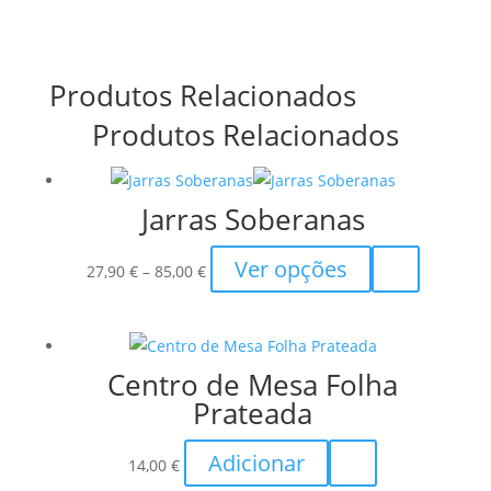
Produtos Relacionados
Produtos Relacionados
Jarras Soberanas
Price
This
Ver opções
27,90
€
–
85,00
€
range:
product
27,90 €
has
through
multiple
Centro de Mesa Folha
85,00 €
variants.
Prateada
The
options
Adicionar
may
14,00
€