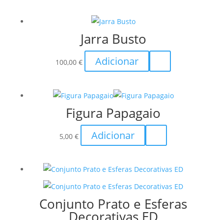
be
chosen
on
Jarra Busto
the
product
Adicionar
100,00
€
page
Figura Papagaio
Adicionar
5,00
€
Conjunto Prato e Esferas
Decorativas ED