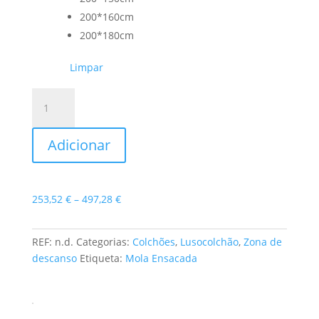
200*160cm
200*180cm
Limpar
Quantidade
de
Colchão
Adicionar
Splendid
Price
253,52
€
–
497,28
€
range:
253,52 €
REF:
n.d.
Categorias:
Colchões
,
Lusocolchão
,
Zona de
through
descanso
Etiqueta:
Mola Ensacada
497,28 €