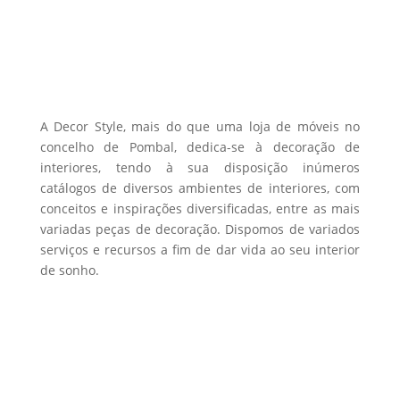
options
product
may
page
be
chosen
on
the
A Decor Style, mais do que uma loja de móveis no
product
concelho de Pombal, dedica-se à decoração de
interiores, tendo à sua disposição inúmeros
page
catálogos de diversos ambientes de interiores, com
conceitos e inspirações diversificadas, entre as mais
variadas peças de decoração. Dispomos de variados
serviços e recursos a fim de dar vida ao seu interior
de sonho.