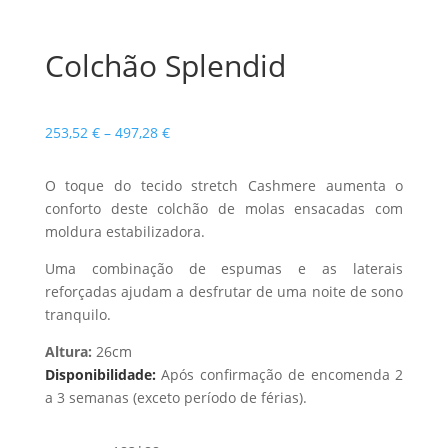
Colchão Splendid
Price
253,52
€
–
497,28
€
range:
253,52 €
O toque do tecido stretch Cashmere aumenta o
through
conforto deste colchão de molas ensacadas com
497,28 €
moldura estabilizadora.
Uma combinação de espumas e as laterais
reforçadas ajudam a desfrutar de uma noite de sono
tranquilo.
Altura:
26cm
Disponibilidade:
Após confirmação de encomenda 2
a 3 semanas (exceto período de férias).