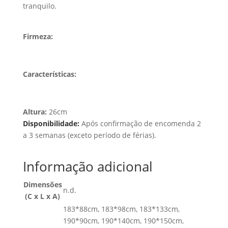
tranquilo.
Firmeza:
Características:
Altura:
26cm
Disponibilidade:
Após confirmação de encomenda 2
a 3 semanas (exceto período de férias).
Informação adicional
Dimensões
n.d.
(C x L x A)
183*88cm, 183*98cm, 183*133cm,
190*90cm, 190*140cm, 190*150cm,