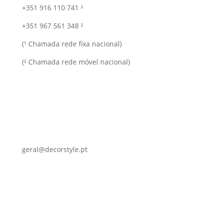
+351 916 110 741 ²
+351 967 561 348 ²
(¹ Chamada rede fixa nacional)
(² Chamada rede móvel nacional)
geral@decorstyle.pt