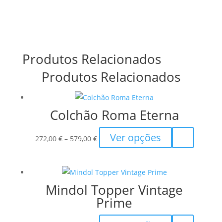
Produtos Relacionados
Produtos Relacionados
Colchão Roma Eterna
Price
This
Ver opções
272,00
€
–
579,00
€
range:
product
272,00 €
has
through
multiple
Mindol Topper Vintage
579,00 €
variants.
Prime
The
options