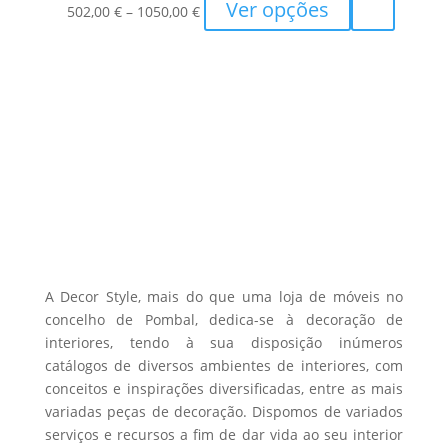
Price
This
Ver opções
options
502,00
€
–
1050,00
€
product
range:
product
may
page
502,00 €
has
be
through
multiple
chosen
1050,00 €
variants.
on
The
the
options
product
may
page
be
chosen
on
the
A Decor Style, mais do que uma loja de móveis no
product
concelho de Pombal, dedica-se à decoração de
interiores, tendo à sua disposição inúmeros
page
catálogos de diversos ambientes de interiores, com
conceitos e inspirações diversificadas, entre as mais
variadas peças de decoração. Dispomos de variados
serviços e recursos a fim de dar vida ao seu interior