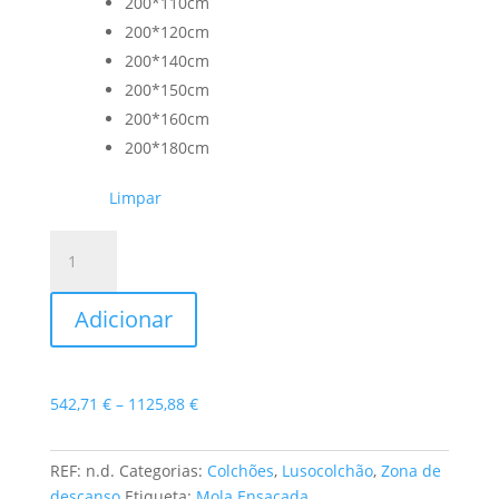
200*110cm
200*120cm
200*140cm
200*150cm
200*160cm
200*180cm
Limpar
Quantidade
de
Colchão
Adicionar
Milano
Price
542,71
€
–
1125,88
€
range:
542,71 €
REF:
n.d.
Categorias:
Colchões
,
Lusocolchão
,
Zona de
through
descanso
Etiqueta:
Mola Ensacada