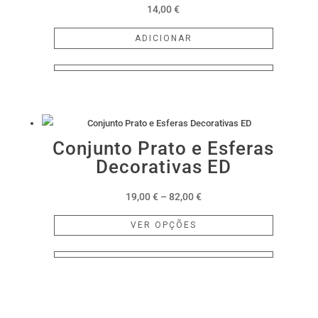
14,00
€
ADICIONAR
Conjunto Prato e Esferas
Decorativas ED
Price
19,00
€
–
82,00
€
range:
This
VER OPÇÕES
19,00 €
product
through
has
82,00 €
multiple
variants.
The