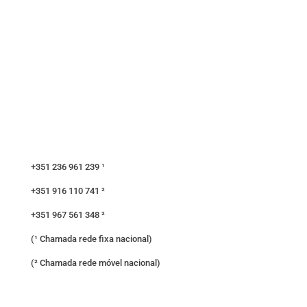
+351 236 961 239 ¹
+351 916 110 741 ²
+351 967 561 348 ²
(¹ Chamada rede fixa nacional)
(² Chamada rede móvel nacional)