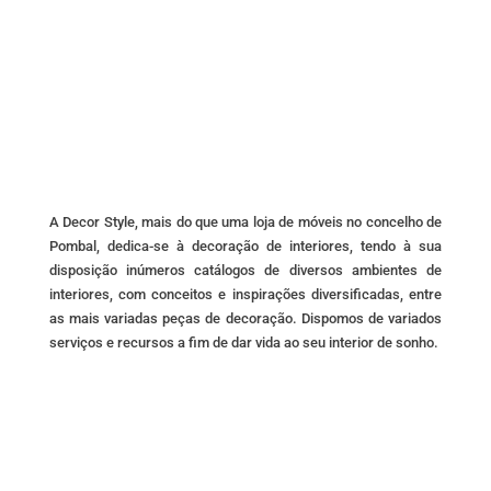
options
may
be
chosen
on
the
product
page
A Decor Style, mais do que uma loja de móveis no concelho de
Pombal, dedica-se à decoração de interiores, tendo à sua
disposição inúmeros catálogos de diversos ambientes de
interiores, com conceitos e inspirações diversificadas, entre
as mais variadas peças de decoração. Dispomos de variados
serviços e recursos a fim de dar vida ao seu interior de sonho.