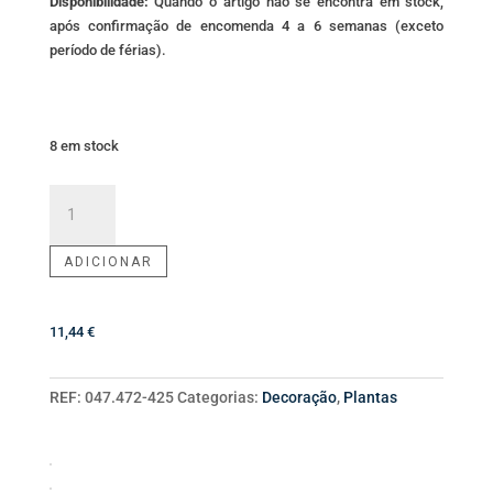
Disponibilidade:
Quando o artigo não se encontra em stock,
após confirmação de encomenda 4 a 6 semanas (exceto
período de férias).
8 em stock
Quantidade
de
Centopeia
ADICIONAR
Branca
11,44
€
REF:
047.472-425
Categorias:
Decoração
,
Plantas