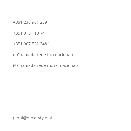
+351 236 961 239 ¹
+351 916 110 741 ²
+351 967 561 348 ²
(¹ Chamada rede fixa nacional)
(² Chamada rede móvel nacional)
geral@decorstyle.pt