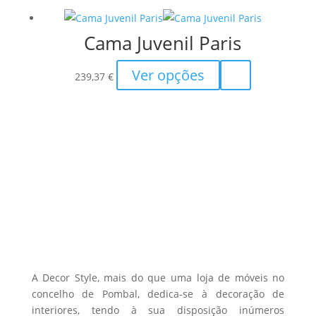
has
multiple
Cama Juvenil Paris
variants.
The
This
Ver opções
options
239,37
€
product
may
has
be
multiple
chosen
variants.
on
The
the
options
product
may
page
be
chosen
on
the
A Decor Style, mais do que uma loja de móveis no
product
concelho de Pombal, dedica-se à decoração de
interiores, tendo à sua disposição inúmeros
page