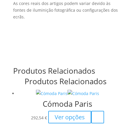
As cores reais dos artigos podem variar devido às
fontes de iluminição fotográfica ou configurações dos
ecrãs.
Produtos Relacionados
Produtos Relacionados
Cómoda Paris
This
Ver opções
292,54
€
product
has