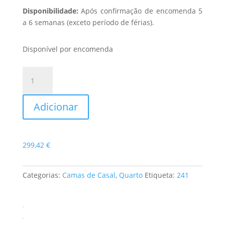
Disponibilidade:
Após confirmação de encomenda 5
a 6 semanas (exceto período de férias).
Disponível por encomenda
Quantidade
de
Cama
Adicionar
de
Casal
Faro
299,42
€
Categorias:
Camas de Casal
,
Quarto
Etiqueta:
241