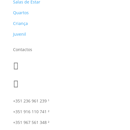
Salas de Estar
Quartos
Criança
Juvenil
Contactos


+351 236 961 239 ¹
+351 916 110 741 ²
+351 967 561 348 ²