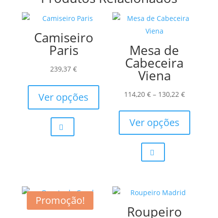
Camiseiro
Paris
Mesa de
Cabeceira
239,37
€
Viena
This
product
Price
114,20
€
–
130,22
€
Ver opções
has
range:
This
multiple
114,20 €
product
Ver opções
variants.
through
has
The
130,22 €
multiple
options
variants.
may
The
be
options
chosen
may
Promoção!
Roupeiro
on
be