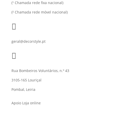
(¹ Chamada rede fixa nacional)
(² Chamada rede móvel nacional)

geral@decorstyle.pt

Rua Bombeiros Voluntários, n.º 43
3105-165 Louriçal
Pombal, Leiria
Apoio Loja online