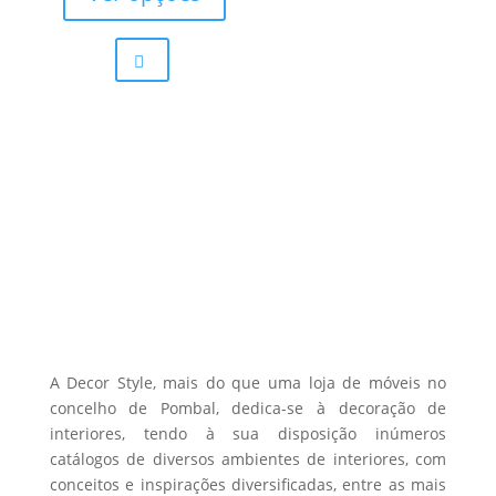
through
has
501,95 €
multiple
variants.
The
options
may
be
chosen
on
the
product
page
A Decor Style, mais do que uma loja de móveis no
concelho de Pombal, dedica-se à decoração de
interiores, tendo à sua disposição inúmeros
catálogos de diversos ambientes de interiores, com
conceitos e inspirações diversificadas, entre as mais