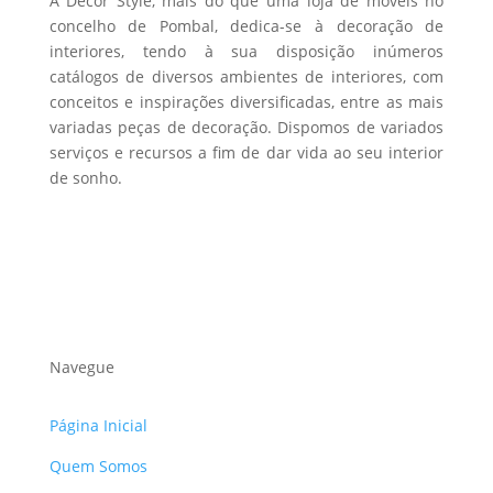
A Decor Style, mais do que uma loja de móveis no
product
concelho de Pombal, dedica-se à decoração de
interiores, tendo à sua disposição inúmeros
page
catálogos de diversos ambientes de interiores, com
conceitos e inspirações diversificadas, entre as mais
variadas peças de decoração. Dispomos de variados
serviços e recursos a fim de dar vida ao seu interior
de sonho.
Navegue
Página Inicial
Quem Somos