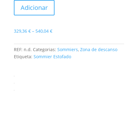
Base
Adicionar
P/Articulado
Price
329,36
€
–
540,04
€
range:
329,36 €
REF:
n.d.
Categorias:
Sommiers
,
Zona de descanso
through
Etiqueta:
Sommier Estofado
540,04 €