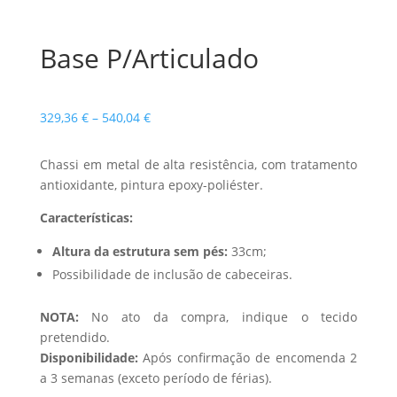
Base P/Articulado
Price
329,36
€
–
540,04
€
range:
329,36 €
Chassi em metal de alta resistência, com tratamento
through
antioxidante, pintura epoxy-poliéster.
540,04 €
Características:
Altura da estrutura sem pés:
33cm;
Possibilidade de inclusão de cabeceiras.
NOTA:
No ato da compra, indique o tecido
pretendido.
Disponibilidade:
Após confirmação de encomenda 2
a 3 semanas (exceto período de férias).