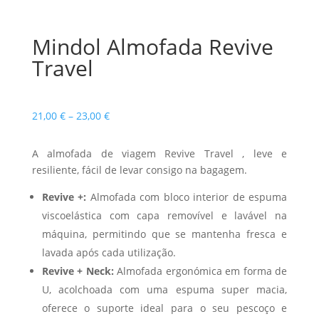
Mindol Almofada Revive
Travel
Price
21,00
€
–
23,00
€
range:
21,00 €
A almofada de viagem Revive Travel , leve e
through
resiliente, fácil de levar consigo na bagagem.
23,00 €
Revive +:
Almofada com bloco interior de espuma
viscoelástica com capa removível e lavável na
máquina, permitindo que se mantenha fresca e
lavada após cada utilização.
Revive + Neck:
Almofada ergonómica em forma de
U, acolchoada com uma espuma super macia,
oferece o suporte ideal para o seu pescoço e