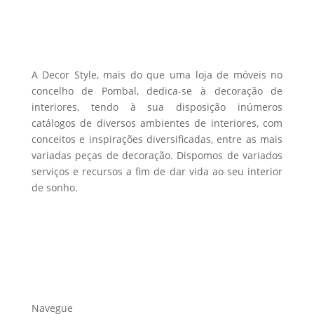
page
be
chosen
on
the
A Decor Style, mais do que uma loja de móveis no
product
concelho de Pombal, dedica-se à decoração de
interiores, tendo à sua disposição inúmeros
page
catálogos de diversos ambientes de interiores, com
conceitos e inspirações diversificadas, entre as mais
variadas peças de decoração. Dispomos de variados
serviços e recursos a fim de dar vida ao seu interior
de sonho.
Navegue