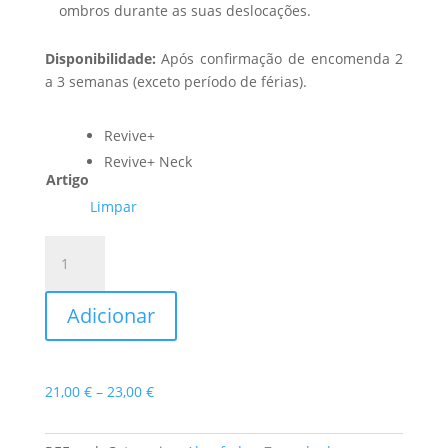
ombros durante as suas deslocações.
Disponibilidade:
Após confirmação de encomenda 2
a 3 semanas (exceto período de férias).
Revive+
Revive+ Neck
Artigo
Limpar
Quantidade
de
Mindol
Adicionar
Almofada
Revive
Travel
Price
21,00
€
–
23,00
€
range:
21,00 €