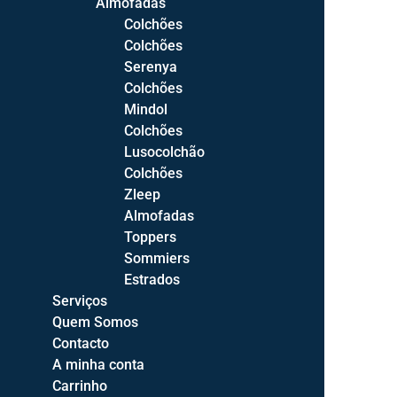
Almofadas
Camas de Casal
Colchões
Camas Compactas
Colchões
Camas C/Estrado Elevatório
Serenya
Sommiers
Colchões
Cabeceiras de Cama
Mindol
Colchões
Elementos
Lusocolchão
Mesas de Cabeceira
Colchões
Cómodas
Zleep
Camiseiros
Almofadas
Toppers
Roupeiros
Sommiers
Espelhos
Estrados
Toucadores
Serviços
Quem Somos
Quartos
Contacto
Quartos Bébé
A minha conta
Quartos Juvenis
Carrinho