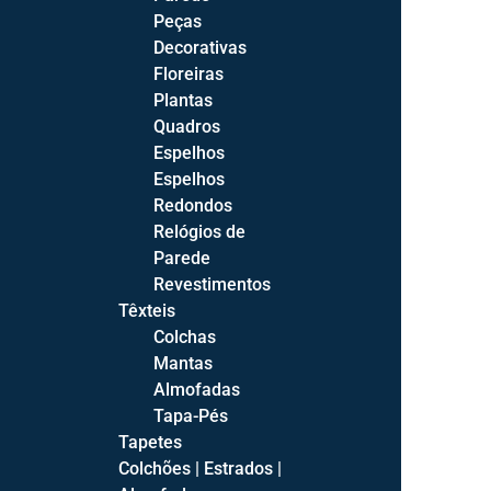
Aparadores
Peças
Cristaleiras
Decorativas
Mesas de Jantar
Floreiras
Mesas de Jantar Fixas
Plantas
Mesas de Jantar Extensíveis
Quadros
Espelhos
Salas
Espelhos
Salas de Estar Completas
Redondos
Salas de Jantar Completas
Relógios de
Parede
Revestimentos
Têxteis
Colchas
Quartos
Mantas
Almofadas
Camas
Tapa-Pés
Camas Estofadas
Tapetes
Camas de Bébé
Colchões | Estrados |
Camas Juvenis