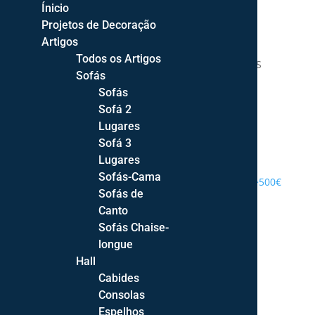
Ínicio
Projetos de Decoração
Artigos
Todos os Artigos
DECOR STYLE | DECORAÇÃO DE INTERIORES
Sofás
Sofás
Sofá 2
Lugares
Sofá 3
PROJETOS DE DECORAÇÃO
Lugares
Sofás-Cama
ENTREGA GRATUITA PORTUGAL CONTINENTAL >500€
Sofás de
Canto
Sofás Chaise-
longue
Hall
Cabides
Consolas
Espelhos