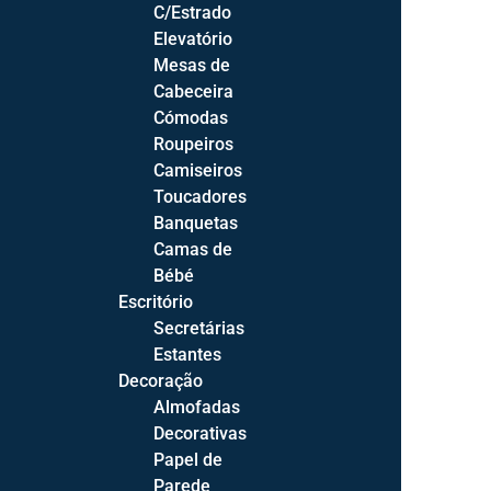
C/Estrado
Com Arrumação
Elevatório
Relaxes Elétricos
Mesas de
Cabeceira
Cómodas
Roupeiros
Camiseiros
Salas
Toucadores
Sala de Estar
Banquetas
Sofás
Camas de
Cadeirões
Bébé
Bases TV
Escritório
Licoreiros
Secretárias
Estantes
Prateleiras
Decoração
Mesas de Centro
Almofadas
Decorativas
Sala de Jantar
Papel de
Cadeiras
Parede