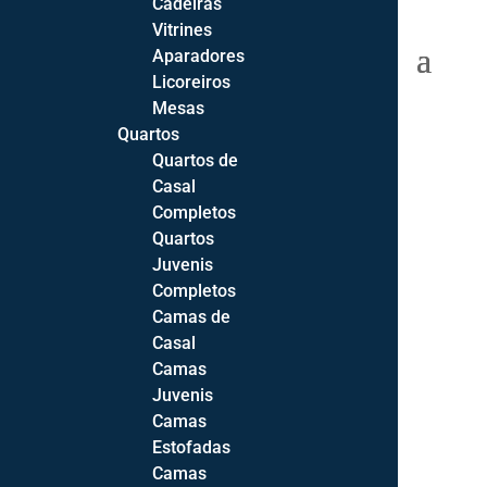
Cadeiras
Vitrines
0 Items
Aparadores
Licoreiros
Mesas
Quartos
Quartos de
Início
Casal
Sofás
Completos
Sofás
Quartos
Cadeirões
Juvenis
Sofás-Cama
Completos
Sofás de Canto
Camas de
Casal
Sofá 2 Lugares
Camas
Sofá 3 Lugares
Juvenis
Sofá Chaise-longue
Camas
Todos os Sofás
Estofadas
Camas
Extras