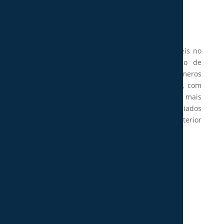
A Decor Style, mais do que uma loja de móveis no
concelho de Pombal, dedica-se à decoração de
interiores, tendo à sua disposição inúmeros
catálogos de diversos ambientes de interiores, com
conceitos e inspirações diversificadas, entre as mais
variadas peças de decoração. Dispomos de variados
serviços e recursos a fim de dar vida ao seu interior
de sonho.
Navegue