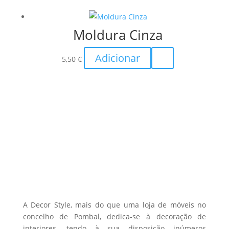
27,90 €
has
be
through
multiple
chosen
Moldura Cinza
85,00 €
variants.
on
The
the
Adicionar
options
5,50
€
product
may
page
be
chosen
on
the
product
page
A Decor Style, mais do que uma loja de móveis no
concelho de Pombal, dedica-se à decoração de
interiores, tendo à sua disposição inúmeros