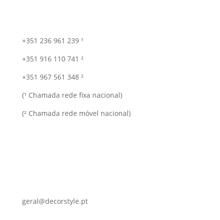
+351 236 961 239 ¹
+351 916 110 741 ²
+351 967 561 348 ²
(¹ Chamada rede fixa nacional)
(² Chamada rede móvel nacional)
geral@decorstyle.pt