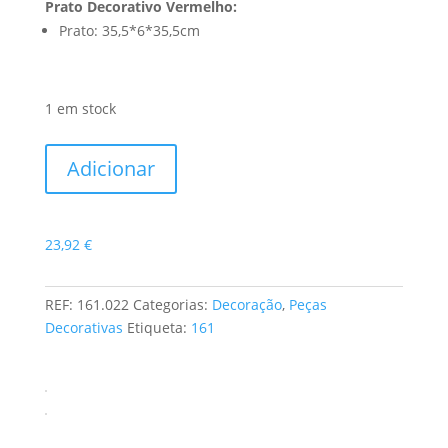
Prato Decorativo Vermelho:
Prato: 35,5*6*35,5cm
1 em stock
Quantidade
Adicionar
de
Prato
Decorativo
23,92
€
Vermelho
REF:
161.022
Categorias:
Decoração
,
Peças
Decorativas
Etiqueta:
161