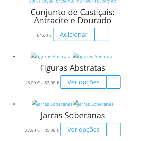
Conjunto de Castiçais:
Antracite e Dourado
Adicionar
64,00
€
Figuras Abstratas
Price
This
Ver opções
16,00
€
–
32,00
€
range:
product
16,00 €
has
through
multiple
Jarras Soberanas
32,00 €
variants.
The
Price
This
Ver opções
options
27,90
€
–
85,00
€
range:
product
may