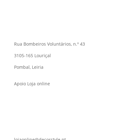
Rua Bombeiros Voluntários, n.º 43
3105-165 Louriçal
Pombal, Leiria
Apoio Loja online
lojaonline@decorstyle.pt