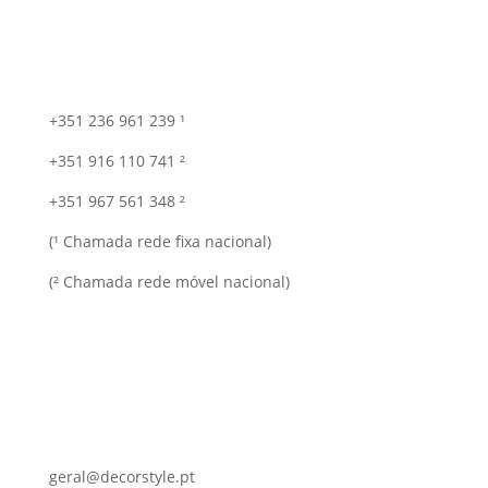
+351 236 961 239 ¹
+351 916 110 741 ²
+351 967 561 348 ²
(¹ Chamada rede fixa nacional)
(² Chamada rede móvel nacional)
geral@decorstyle.pt