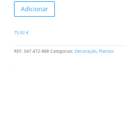
Quantidade
Adicionar
de
Asplênio
Verde
75,92
€
REF:
047.472-888
Categorias:
Decoração
,
Plantas