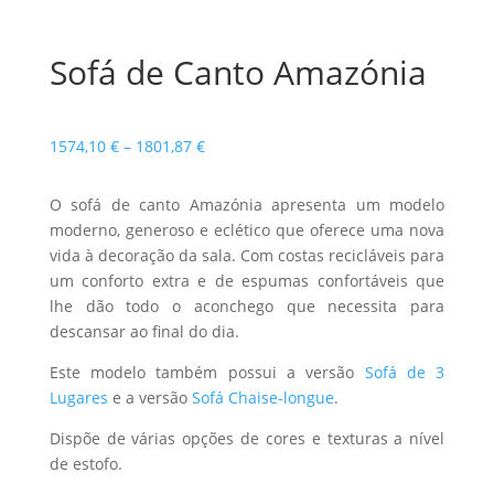
Sofá de Canto Amazónia
Price
1574,10
€
–
1801,87
€
range:
1574,10 €
O sofá de canto Amazónia apresenta um modelo
through
moderno, generoso e eclético que oferece uma nova
1801,87 €
vida à decoração da sala. Com costas recicláveis para
um conforto extra e de espumas confortáveis que
lhe dão todo o aconchego que necessita para
descansar ao final do dia.
Este modelo também possui a versão
Sofá de 3
Lugares
e a versão
Sofá Chaise-longue
.
Dispõe de várias opções de cores e texturas a nível
de estofo.