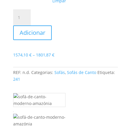
Limpar
Quantidade
de
Sofá
Adicionar
de
Canto
Amazónia
Price
1574,10
€
–
1801,87
€
range:
1574,10 €
REF:
n.d.
Categorias:
Sofás
,
Sofás de Canto
Etiqueta:
through
241
1801,87 €