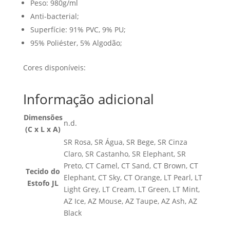
Peso: 980g/ml
Anti-bacterial;
Superfície: 91% PVC, 9% PU;
95% Poliéster, 5% Algodão;
Cores disponíveis:
Informação adicional
Dimensões
n.d.
(C x L x A)
SR Rosa, SR Água, SR Bege, SR Cinza
Claro, SR Castanho, SR Elephant, SR
Preto, CT Camel, CT Sand, CT Brown, CT
Tecido do
Elephant, CT Sky, CT Orange, LT Pearl, LT
Estofo JL
Light Grey, LT Cream, LT Green, LT Mint,
AZ Ice, AZ Mouse, AZ Taupe, AZ Ash, AZ
Black