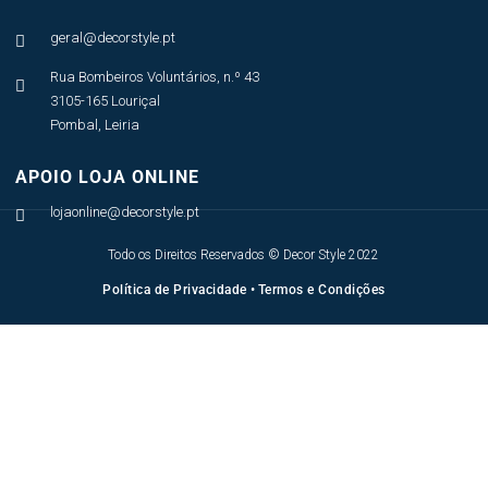
geral@decorstyle.pt

Rua Bombeiros Voluntários, n.º 43

3105-165 Louriçal
Pombal, Leiria
APOIO LOJA ONLINE
lojaonline@decorstyle.pt

Todo os Direitos Reservados © Decor Style 2022
Política de Privacidade
•
Termos e Condições