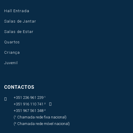
Hall Entrada
Salas de Jantar
Salas de Estar
Quartos
Criança
Juvenil
CONTACTOS
+351 236 961 239 ¹

+351 916 110 741 ²

+351 967 561 348 ²
(¹ Chamada rede fixa nacional)
(² Chamada rede móvel nacional)