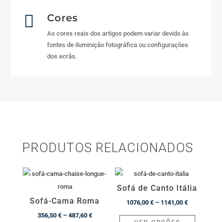

Cores
As cores reais dos artigos podem variar devido às
fontes de iluminição fotográfica ou configurações
dos ecrãs.
PRODUTOS RELACIONADOS
Sofá de Canto Itália
Sofá-Cama Roma
Price
1076,00
€
–
1141,00
€
Price
range:
This
356,50
€
–
487,60
€