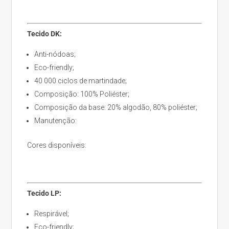
Tecido DK:
Anti-nódoas;
Eco-friendly;
40 000 ciclos de martindade;
Composição: 100% Poliéster;
Composição da base: 20% algodão, 80% poliéster;
Manutenção:
Cores disponíveis:
Tecido LP:
Respirável;
Eco-friendly;