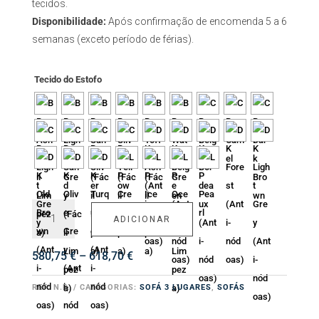
tecidos.
Disponibilidade:
Após confirmação de encomenda 5 a 6
semanas (exceto período de férias).
Tecido do Estofo
Quantidade
ADICIONAR
de
Sofá
Milão
Price
580,75
€
–
618,70
€
range:
580,75 €
REF:
N.D.
CATEGORIAS:
SOFÁ 3 LUGARES
,
SOFÁS
through
618,70 €