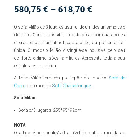
Price
580,75
€
–
618,70
€
range:
580,75 €
O sofá Milão de 3 lugares usufrui de um design simples e
through
618,70 €
elegante. Com a possibilidade de optar por duas cores
diferentes para as almofadas e base, ou por uma cor
única. O modelo Milão distingue-se inclusive pelo seu
conforto e dimensões familiares. Apresenta toda a sua
estrutura em madeira.
A linha Milão também predispõe do modelo
Sofá de
Canto
e do modelo
Sofá Chaise-longue
.
Sofá Milão:
Sofá c/3 lugares: 255*95*92cm
NOTA:
O artigo é personalizável a nível de outras medidas e