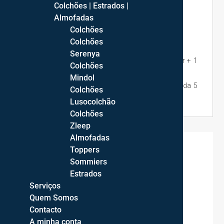
Colchões | Estrados |
Aparador: 150*84*54cm
Almofadas
Espelho: 130*60*2cm
Colchões
Colchões
NOTA:
Serenya
O conjunto inclui: 1 Mesa extensível + 1 Aparador + 1
Colchões
Espelho.
Mindol
Disponibilidade:
Após confirmação de encomenda 5
Colchões
a 6 semanas (exceto período de férias).
Lusocolchão
Colchões
Zleep
Almofadas
Toppers

Apoio ao Cliente
Sommiers
Para mais informações ou em caso de dúvidas,
Estrados
contacte-nos
.
Serviços
Quem Somos

Transporte
Contacto
A minha conta
Envio gratuito para Portugal Continental!