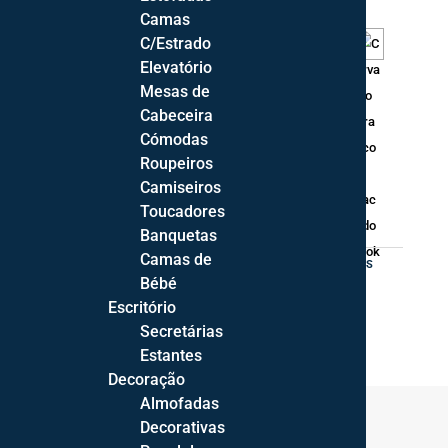
Cor
Camas
C/Estrado
Elevatório
Mesas de
Cabeceira
Cómodas
Quantidade
Roupeiros
ADICIONAR
de
Camiseiros
Sala
Toucadores
de
Price
157,00
€
–
1318,00
€
Banquetas
Jantar
range:
Camas de
Curve
157,00 €
REF:
N.D.
CATEGORIA:
SALAS DE JANTAR COMPLETAS
Bébé
15
through
Escritório
1318,00 €
Secretárias
Estantes
Decoração
Almofadas
Decorativas