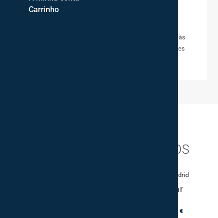
Carrinho

Cores
As cores reais dos artigos podem variar devido às
fontes de iluminição fotográfica ou configurações
dos ecrãs.
PRODUTOS RELACIONADOS
Sala de Jantar
Madrid
Price
129,91
€
–
1000,23
€