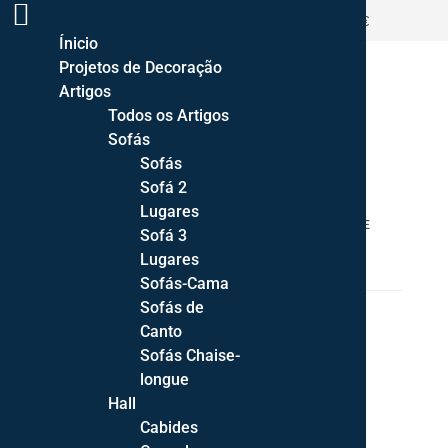
ENTREGA GRATUITA PORTUGAL CONTINENTAL >500€
Ínicio
Projetos de Decoração
Artigos
Todos os Artigos
Sofás
Sofás
Sofá 2
Lugares
HOME
/
SALAS DE JANTAR COMPLETAS
/ SALA DE
Sofá 3
JANTAR CURVE 15
Lugares
Sofás-Cama
Sofás de
Canto
Sofás Chaise-
longue
Hall
Cabides