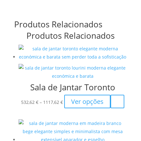
Produtos Relacionados
Produtos Relacionados
Sala de Jantar Toronto
Price
This
Ver opções
532,62
€
–
1117,62
€
range:
product
532,62 €
has
through
multiple
1117,62 €
variants.
The