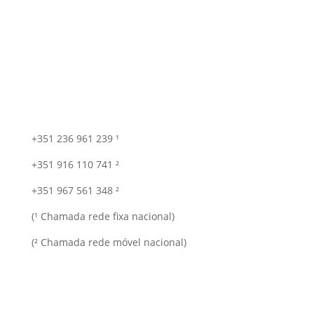
+351 236 961 239 ¹
+351 916 110 741 ²
+351 967 561 348 ²
(¹ Chamada rede fixa nacional)
(² Chamada rede móvel nacional)