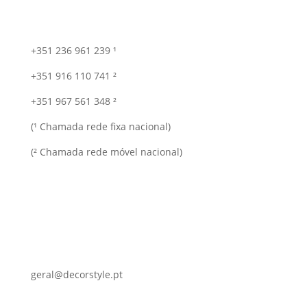
+351 236 961 239 ¹
+351 916 110 741 ²
+351 967 561 348 ²
(¹ Chamada rede fixa nacional)
(² Chamada rede móvel nacional)
geral@decorstyle.pt