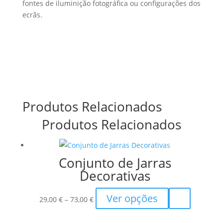
fontes de iluminição fotográfica ou configurações dos
ecrãs.
Produtos Relacionados
Produtos Relacionados
Conjunto de Jarras
Decorativas
Price
This
Ver opções
29,00
€
–
73,00
€
range:
product
29,00 €
has