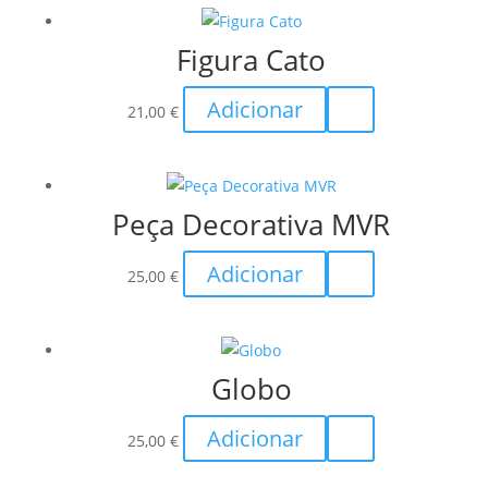
through
multiple
Figura Cato
73,00 €
variants.
The
Adicionar
options
21,00
€
may
be
chosen
Peça Decorativa MVR
on
the
Adicionar
25,00
€
product
page
Globo
Adicionar
25,00
€