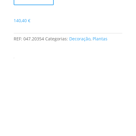
de
Phalaenopsis
Moss
140,40
€
REF:
047.20354
Categorias:
Decoração
,
Plantas