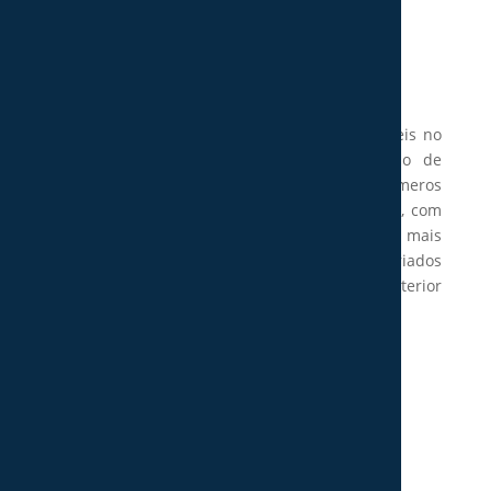
A Decor Style, mais do que uma loja de móveis no
concelho de Pombal, dedica-se à decoração de
interiores, tendo à sua disposição inúmeros
catálogos de diversos ambientes de interiores, com
conceitos e inspirações diversificadas, entre as mais
variadas peças de decoração. Dispomos de variados
serviços e recursos a fim de dar vida ao seu interior
de sonho.