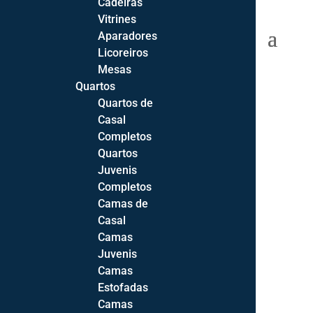
Cadeiras
Vitrines
0 Items
Aparadores
Licoreiros
Mesas
Quartos
Quartos de
Início
Casal
Sofás
Completos
Sofás
Quartos
Cadeirões
Juvenis
Sofás-Cama
Completos
Sofás de Canto
Camas de
Casal
Sofá 2 Lugares
Camas
Sofá 3 Lugares
Juvenis
Sofá Chaise-longue
Camas
Todos os Sofás
Estofadas
Camas
Extras