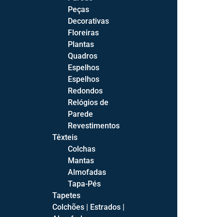
Aparadores
Peças
Cristaleiras
Decorativas
Mesas de Jantar
Floreiras
Mesas de Jantar Fixas
Plantas
Mesas de Jantar Extensíveis
Quadros
Espelhos
Salas
Espelhos
Salas de Estar Completas
Redondos
Salas de Jantar Completas
Relógios de
Parede
Revestimentos
Têxteis
Colchas
Quartos
Mantas
Almofadas
Camas
Tapa-Pés
Camas Estofadas
Tapetes
Camas de Bébé
Colchões | Estrados |
Camas Juvenis