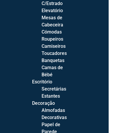
C/Estrado
Com Arrumação
Elevatório
Relaxes Elétricos
Mesas de
Cabeceira
Cómodas
Roupeiros
Camiseiros
Salas
Toucadores
Sala de Estar
Banquetas
Sofás
Camas de
Cadeirões
Bébé
Bases TV
Escritório
Licoreiros
Secretárias
Estantes
Prateleiras
Decoração
Mesas de Centro
Almofadas
Decorativas
Sala de Jantar
Papel de
Cadeiras
Parede