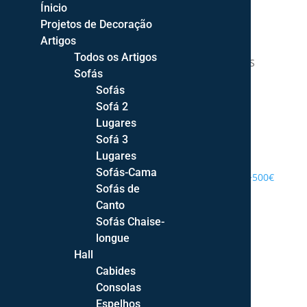
Ínicio
Projetos de Decoração
Artigos
Todos os Artigos
DECOR STYLE | DECORAÇÃO DE INTERIORES
Sofás
Sofás
Sofá 2
Lugares
Sofá 3
PROJETOS DE DECORAÇÃO
Lugares
Sofás-Cama
ENTREGA GRATUITA PORTUGAL CONTINENTAL >500€
Sofás de
Canto
Sofás Chaise-
longue
Hall
Cabides
Consolas
Espelhos