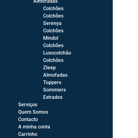
Almofadas
Camas de Casal
Colchões
Camas Compactas
Colchões
Camas C/Estrado Elevatório
Serenya
Sommiers
Colchões
Cabeceiras de Cama
Mindol
Colchões
Elementos
Lusocolchão
Mesas de Cabeceira
Colchões
Cómodas
Zleep
Camiseiros
Almofadas
Toppers
Roupeiros
Sommiers
Espelhos
Estrados
Toucadores
Serviços
Quem Somos
Quartos
Contacto
Quartos Bébé
A minha conta
Quartos Juvenis
Carrinho