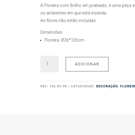
A Floreira com Brilho em prateado, é uma peça el
os ambientes em que está inserida.
As flores não estão incluídas.
Dimensões:
Floreira: Ø26*105cm
Quantidade
ADICIONAR
de
Floreira
REF:
106.85-98
CATEGORIAS:
DECORAÇÃO
,
FLOREI