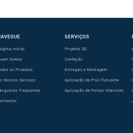
the
product
page
NAVEGUE
SERVIÇOS
ágina Inicial
Projetos 3D
uem Somos
Confeção
odos os Produtos
Entregas e Montagem
s Nossos Serviços
Aplicação de Piso Flutuante
erguntas Frequentes
Aplicação de Portas Interiores
ontactos