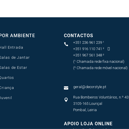
POR AMBIENTE
CONTACTOS
+351 236 961 239 ¹

Hall Entrada
+351 916 110 741 ²

+351 967 561 348 ²
Salas de Jantar
(¹ Chamada rede fixa nacional)
Salas de Estar
(² Chamada rede móvel nacional)
Quartos
geral@decorstyle.pt
Criança

Rua Bombeiros Voluntários, n.º 43
Juvenil

3105-165 Louriçal
Pombal, Leiria
APOIO LOJA ONLINE