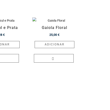
l e Prata
Gaiola Floral
28
€
25,00
€
IONAR
ADICIONAR