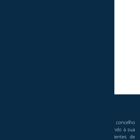
53,00
€
Adicionar
A Decor Style, mais do que uma loja de móveis no concelho
de Pombal, dedica-se à decoração de interiores, tendo à sua
disposição inúmeros catálogos de diversos ambientes de