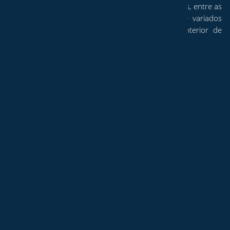
interiores, com conceitos e inspirações diversificadas, entre as
mais variadas peças de decoração. Dispomos de variados
serviços e recursos a fim de dar vida ao seu interior de
sonho.
NAVEGUE
Página Inicial
Quem Somos
Todos os Produtos
Os Nossos Serviços