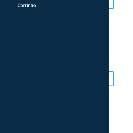
Adicionar
Adicionar
Carrinho
Globo
Gaiola Floral
25,00
€
25,00
€
Adicionar
Adicionar
Jarra Oval Decorativa