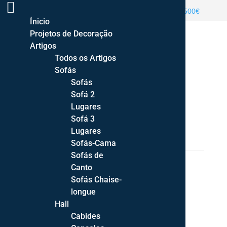
ENTREGA GRATUITA PORTUGAL CONTINENTAL >500€
Ínicio
Projetos de Decoração
Artigos
Todos os Artigos
Sofás
Sofás
Sofá 2
Lugares
HOME
/
DECORAÇÃO
/
PEÇAS DECORATIVAS
/
Sofá 3
CONJUNTO JARRAS TORCIDAS
Lugares
Sofás-Cama
Sofás de
Canto
Sofás Chaise-
longue
Hall
Cabides