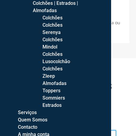
Colchões | Estrados |

Cores
Almofadas
As cores reais dos artigos podem variar
Colchões
devido às fontes de iluminição fotográfica ou
Colchões
configurações dos ecrãs.
Serenya
Colchões
Mindol
Colchões
Lusocolchão
Colchões
Zleep
Almofadas
PRODUTOS RELACIONADOS
Toppers
Sommiers
Estrados
Jarra Conchas
Jarra Busto
Serviços
Quem Somos
109,00
€
100,00
€
Contacto
A minha conta