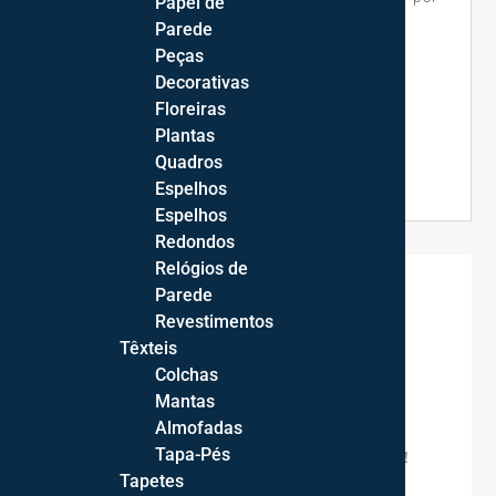
Papel de
conta própria.
Parede
Peças
Conjunto Jarras Torcidas:
Decorativas
Jarra pequena: 8*22,5*7,5cm
Floreiras
Jarra média: 11*28*9cm
Plantas
Jarra grande: 15*37*13cm
Quadros
Espelhos
Espelhos
Redondos
Relógios de
Parede

Apoio ao Cliente
Revestimentos
Para mais informações ou em caso de
Têxteis
dúvidas,
contacte-nos
.
Colchas
Mantas

Transporte
Almofadas
Tapa-Pés
Envio gratuito para Portugal Continental!
Tapetes