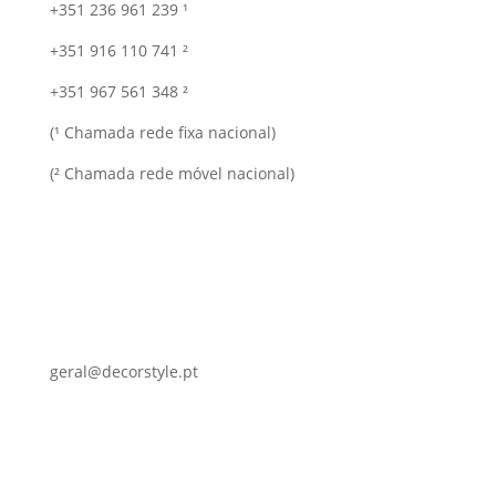
+351 236 961 239 ¹
+351 916 110 741 ²
+351 967 561 348 ²
(¹ Chamada rede fixa nacional)
(² Chamada rede móvel nacional)
geral@decorstyle.pt