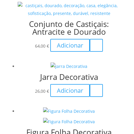
The
the
options
product
may
page
Conjunto de Castiçais:
be
Antracite e Dourado
chosen
on
Adicionar
64,00
€
the
product
page
Jarra Decorativa
Adicionar
26,00
€
Figura Folha Decorativa