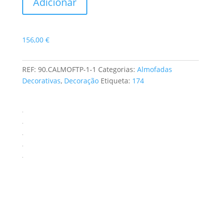
Adicionar
de
Conj.
Almofadas
156,00
€
+
Tapa
Pés
REF:
90.CALMOFTP-1-1
Categorias:
Almofadas
Az/A
Decorativas
,
Decoração
Etiqueta:
174