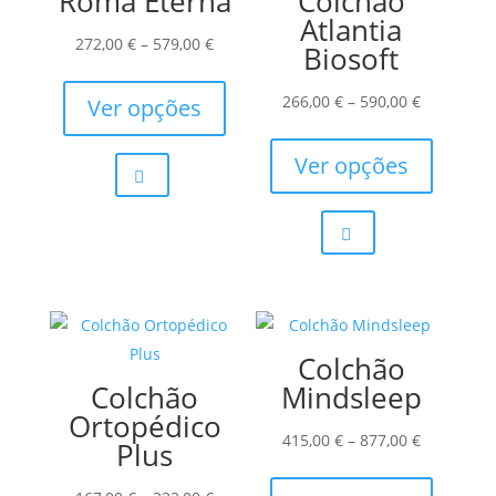
Roma Eterna
Colchão
Atlantia
Price
272,00
€
–
579,00
€
Biosoft
range:
This
272,00 €
product
Price
266,00
€
–
590,00
€
Ver opções
through
has
range:
This
579,00 €
multiple
266,00 €
product
Ver opções
variants.
through
has
The
590,00 €
multiple
options
variants.
may
The
be
options
chosen
may
Colchão
on
be
Colchão
Mindsleep
the
chosen
Ortopédico
product
on
Price
415,00
€
–
877,00
€
Plus
page
the
range:
This
product