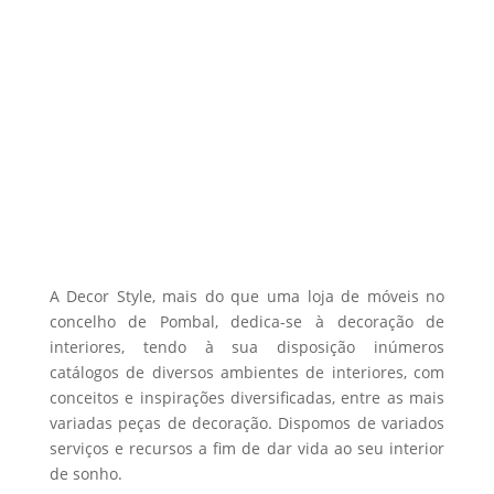
The
options
may
be
chosen
on
the
product
page
A Decor Style, mais do que uma loja de móveis no
concelho de Pombal, dedica-se à decoração de
interiores, tendo à sua disposição inúmeros
catálogos de diversos ambientes de interiores, com
conceitos e inspirações diversificadas, entre as mais
variadas peças de decoração. Dispomos de variados
serviços e recursos a fim de dar vida ao seu interior
de sonho.