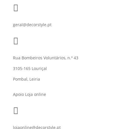

geral@decorstyle.pt

Rua Bombeiros Voluntários, n.º 43
3105-165 Louriçal
Pombal, Leiria
Apoio Loja online

lojaonline@decorstyle.pt