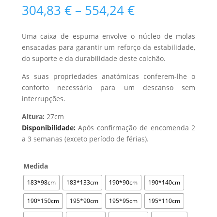
Price
304,83
€
–
554,24
€
range:
304,83 €
Uma caixa de espuma envolve o núcleo de molas
through
ensacadas para garantir um reforço da estabilidade,
554,24 €
do suporte e da durabilidade deste colchão.
As suas propriedades anatómicas conferem-lhe o
conforto necessário para um descanso sem
interrupções.
Altura:
27cm
Disponibilidade:
Após confirmação de encomenda 2
a 3 semanas (exceto período de férias).
Medida
183*98cm
183*133cm
190*90cm
190*140cm
190*150cm
195*90cm
195*95cm
195*110cm