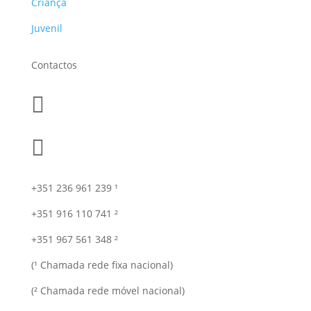
Criança
Juvenil
Contactos


+351 236 961 239 ¹
+351 916 110 741 ²
+351 967 561 348 ²
(¹ Chamada rede fixa nacional)
(² Chamada rede móvel nacional)