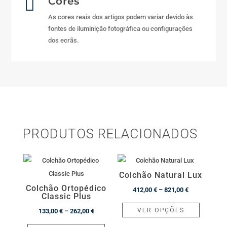

Cores
As cores reais dos artigos podem variar devido às
fontes de iluminição fotográfica ou configurações
dos ecrãs.
PRODUTOS RELACIONADOS
Colchão Natural Lux
Colchão Ortopédico
Price
412,00
€
–
821,00
€
Classic Plus
range:
This
VER OPÇÕES
Price
133,00
€
–
262,00
€
412,00 €
product
range:
This