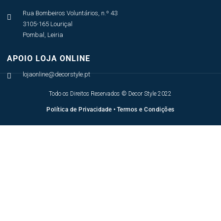
Rua Bombeiros Voluntários, n.º 43

3105-165 Louriçal
Pombal, Leiria
APOIO LOJA ONLINE
lojaonline@decorstyle.pt

Todo os Direitos Reservados © Decor Style 2022
Política de Privacidade
•
Termos e Condições