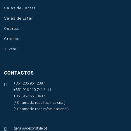
Salas de Jantar
Salas de Estar
Quartos
Criança
Juvenil
CONTACTOS
+351 236 961 239 ¹

+351 916 110 741 ²

+351 967 561 348 ²
(¹ Chamada rede fixa nacional)
(² Chamada rede móvel nacional)
geral@decorstyle.pt
