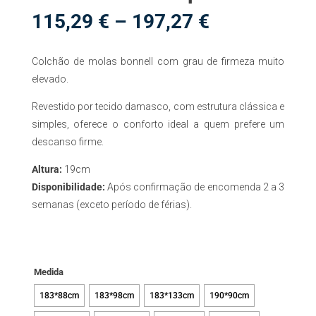
Price
115,29
€
–
197,27
€
range:
115,29 €
Colchão de molas bonnell com grau de firmeza muito
through
197,27 €
elevado.
Revestido por tecido damasco, com estrutura clássica e
simples, oferece o conforto ideal a quem prefere um
descanso firme.
Altura:
19cm
Disponibilidade:
Após confirmação de encomenda 2 a 3
semanas (exceto período de férias).
Medida
183*88cm
183*98cm
183*133cm
190*90cm