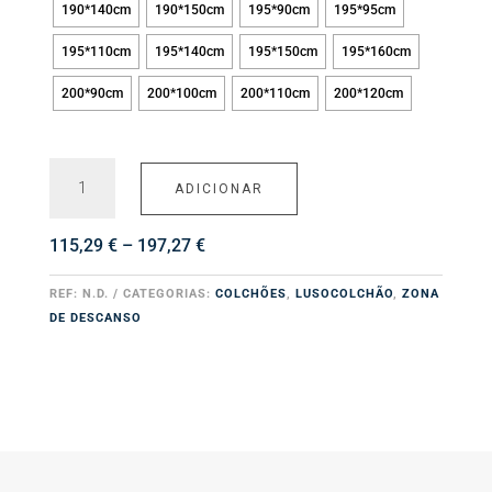
190*140cm
190*150cm
195*90cm
195*95cm
195*110cm
195*140cm
195*150cm
195*160cm
200*90cm
200*100cm
200*110cm
200*120cm
Quantidade
ADICIONAR
de
Colchão
Eco
Price
115,29
€
–
197,27
€
Especial
range:
115,29 €
REF:
N.D.
CATEGORIAS:
COLCHÕES
,
LUSOCOLCHÃO
,
ZONA
through
DE DESCANSO
197,27 €