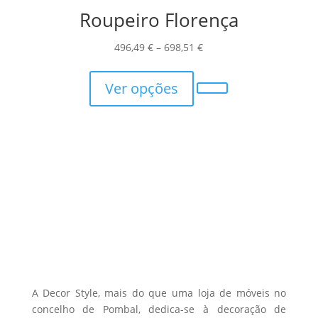
Roupeiro Florença
options
may
Price
496,49
€
–
698,51
€
be
This
range:
chosen
product
496,49 €
Ver opções
on
has
through
the
multiple
698,51 €
product
variants.
page
The
options
may
be
chosen
on
the
product
A Decor Style, mais do que uma loja de móveis no
page
concelho de Pombal, dedica-se à decoração de