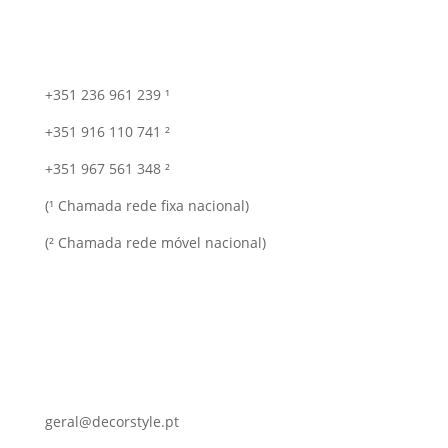
+351 236 961 239 ¹
+351 916 110 741 ²
+351 967 561 348 ²
(¹ Chamada rede fixa nacional)
(² Chamada rede móvel nacional)
geral@decorstyle.pt