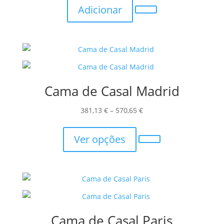
Adicionar
Cama de Casal Madrid
Price
381,13
€
–
570,65
€
This
range:
product
381,13 €
Ver opções
has
through
multiple
570,65 €
variants.
The
options
may
Cama de Casal Paris