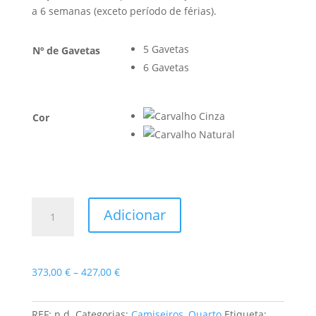
a 6 semanas (exceto período de férias).
5 Gavetas
Nº de Gavetas
6 Gavetas
Cor
Quantidade
Adicionar
de
Camiseiro
Rossio
Price
373,00
€
–
427,00
€
range:
373,00 €
REF:
n.d.
Categorias:
Camiseiros
,
Quarto
Etiqueta: