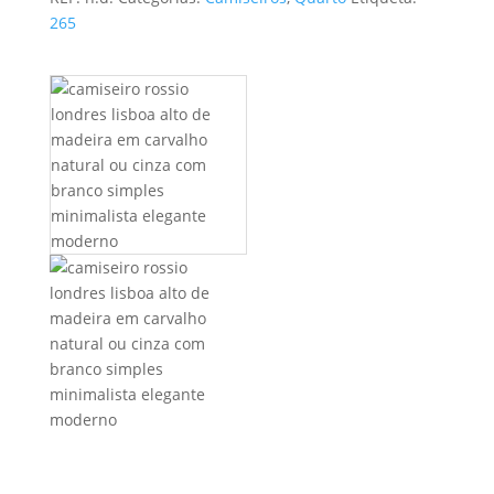
through
265
427,00 €