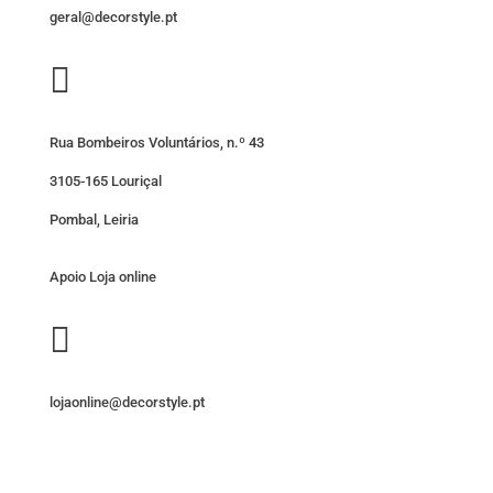
geral@decorstyle.pt

Rua Bombeiros Voluntários, n.º 43
3105-165 Louriçal
Pombal, Leiria
Apoio Loja online

lojaonline@decorstyle.pt