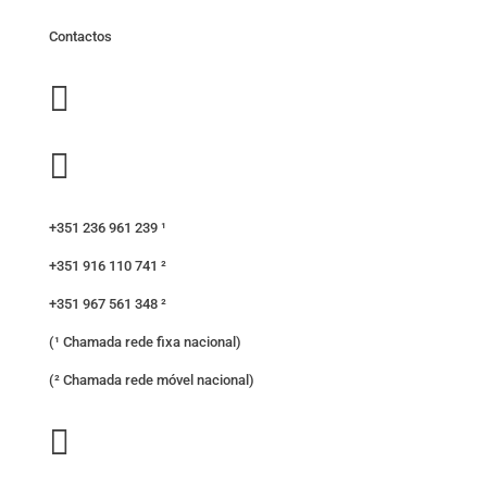
Contactos


+351 236 961 239 ¹
+351 916 110 741 ²
+351 967 561 348 ²
(¹ Chamada rede fixa nacional)
(² Chamada rede móvel nacional)
