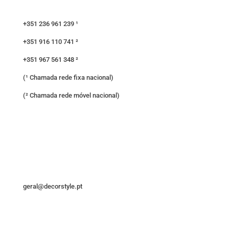
+351 236 961 239 ¹
+351 916 110 741 ²
+351 967 561 348 ²
(¹ Chamada rede fixa nacional)
(² Chamada rede móvel nacional)
geral@decorstyle.pt