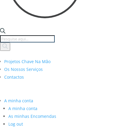
Products
search
Projetos Chave Na Mão
Os Nossos Serviços
Contactos
A minha conta
A minha conta
As minhas Encomendas
Log out