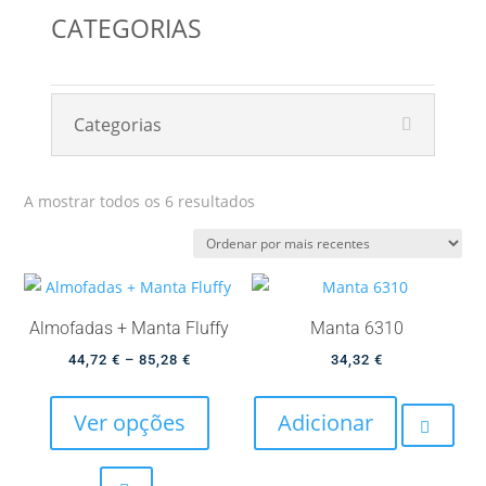
CATEGORIAS
Categorias
Ordenado
A mostrar todos os 6 resultados
por
mais
recentes
Almofadas + Manta Fluffy
Manta 6310
Price
44,72
€
–
85,28
€
34,32
€
This
range:
product
44,72 €
Ver opções
Adicionar
has
through
multiple
85,28 €