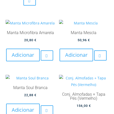
variants.
The
options
may
be
Manta Microfibra Amarela
Manta Mescla
chosen
20,80
€
50,96
€
on
the
Adicionar
Adicionar
product
page
Manta Soul Branca
Conj. Almofadas + Tapa
22,88
€
Pés (Vermelho)
156,00
€
Adicionar