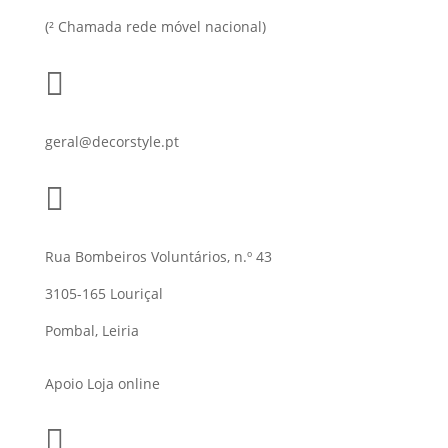
(² Chamada rede móvel nacional)

geral@decorstyle.pt

Rua Bombeiros Voluntários, n.º 43
3105-165 Louriçal
Pombal, Leiria
Apoio Loja online
