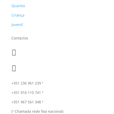
Quartos
Criança
Juvenil
Contactos


+351 236 961 239 ¹
+351 916 110 741 ²
+351 967 561 348 ²
(¹ Chamada rede fixa nacional)